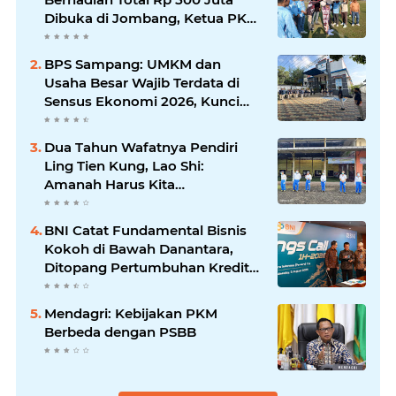
Dibuka di Jombang, Ketua PKDI
Jatim Syaifullah Mahdi: Ajang
Silaturrahmi dan Media
BPS Sampang: UMKM dan
Komunikasi Antar-Kades untuk
Usaha Besar Wajib Terdata di
Memajukan Desa
Sensus Ekonomi 2026, Kunci
Kebijakan Tepat Sasaran
Dua Tahun Wafatnya Pendiri
Ling Tien Kung, Lao Shi:
Amanah Harus Kita
Laksanakan!
BNI Catat Fundamental Bisnis
Kokoh di Bawah Danantara,
Ditopang Pertumbuhan Kredit
dan Kualitas Aset
Mendagri: Kebijakan PKM
Berbeda dengan PSBB