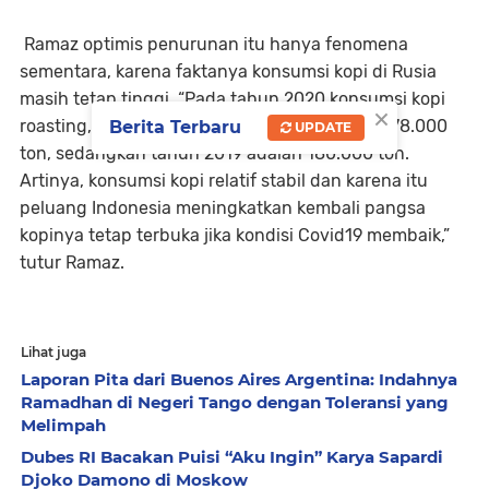
Ramaz optimis penurunan itu hanya fenomena
sementara, karena faktanya konsumsi kopi di Rusia
masih tetap tinggi. “Pada tahun 2020 konsumsi kopi
×
roasting, bubuk, atau instan di Rusia adalah 178.000
Berita Terbaru
UPDATE
ton, sedangkan tahun 2019 adalah 180.000 ton.
Artinya, konsumsi kopi relatif stabil dan karena itu
peluang Indonesia meningkatkan kembali pangsa
kopinya tetap terbuka jika kondisi Covid19 membaik,”
tutur Ramaz.
Lihat juga
Laporan Pita dari Buenos Aires Argentina: Indahnya
Ramadhan di Negeri Tango dengan Toleransi yang
Melimpah
Dubes RI Bacakan Puisi “Aku Ingin” Karya Sapardi
Djoko Damono di Moskow