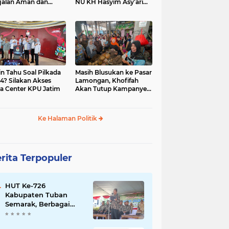
jalan Aman dan
NU KH Hasyim Asy’ari
car, KPU Jatim
dan Gus Dur
esiasi Petugas KPPS
in Tahu Soal Pilkada
Masih Blusukan ke Pasar
4? Silakan Akses
Lamongan, Khofifah
a Center KPU Jatim
Akan Tutup Kampanye
Besok dengan Dzikir,
Sholawat dan Doa di
Jatim Expo
Ke Halaman Politik
rita Terpopuler
HUT Ke-726
Kabupaten Tuban
Semarak, Berbagai
Prestasinya Pun
Membanggakan