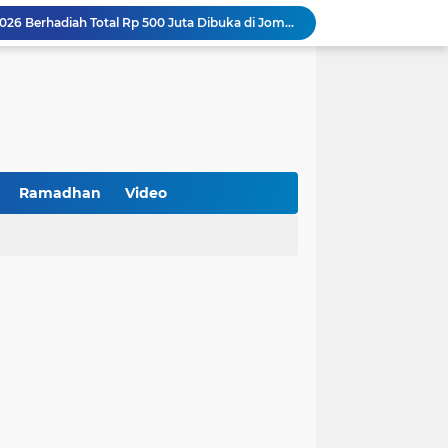
Turnamen PKDI Cup II 2026 Berhadiah Total Rp 500 Juta Dibuka di Jombang, Ketua PKDI Jatim Syaifullah Mahdi: Ajang Silaturrahmi dan Media Komunikasi Antar-Kades untuk Memajukan Desa
at Kemerdekaan
PKDI Cup II 2026 Resmi Bergulir di SGMRP Pamekasan, Bupati Dukung Bangun Stadion Di 13 Kecamatan untuk Pemerataan Sarana Olahraga
BNI Catat Fundamental Bisnis Kokoh di Bawah Danantara, Ditopang Pertumbuhan Kredit dan Kualitas Aset
k Jakarta Raih Digital Excellence Awards 2026
Peringatan HAN 2026, Pemerintah Pusat Apresiasi Komitmen Surabaya Penuhi Hak dan Lindungi Anak
Arah Baru Industri Jasa Keuangan
Reses Masa Persidangan III Tahun 2025-2026: DPRD Jatim Menyerap Aspirasi Mengawal Pembangunan Jawa Timur
Ramadhan
Video
Kemenkop Tekankan Peran Strategis Manajer dalam Menentukan Keberhasilan KDKMP
BPS Sampang: UMKM dan Usaha Besar Wajib Terdata di Sensus Ekonomi 2026, Kunci Kebijakan Tepat Sasaran