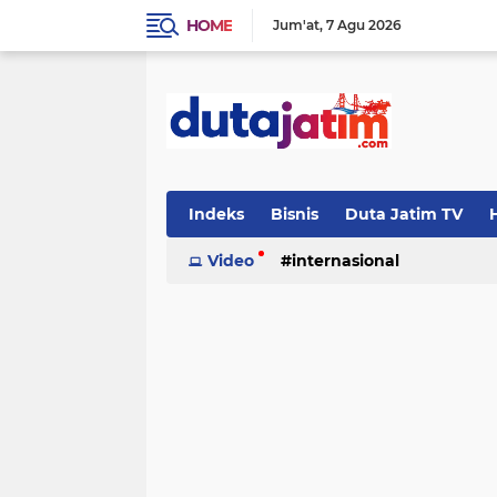
HOME
Jum'at
7 Agu 2026
Indeks
Bisnis
Duta Jatim TV
H
Video
internasional