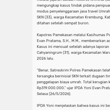
mengungkap kasus tindak pidana penipua
modus penyelenggaraan jasa travel Umrah.
SKN (33), warga Kecamatan Krembung, Kabu
ditahan setelah sempat buron.
​Kapolres Pamekasan melalui Kasihumas P
Evan Pratama, S.H., M.M., membenarkan a
Kasus ini mencuat setelah adanya laporan 
Cahyaningrum (31), warga Kecamatan War
2026 lalu.
​"Benar, Satreskrim Polres Pamekasan te
tersangka berinisial SKN terkait dugaan t
penggelapan biaya umrah. Total kerugian
Rp319.000.000," ujar IPDA Yoni Evan Prata
Selasa (26/5/2026).
​IPDA Yoni menjelaskan bahwa kasus ini b