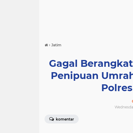
›
Jatim
Gagal Berangkat
Penipuan Umrah
Polre
Wednesday
komentar