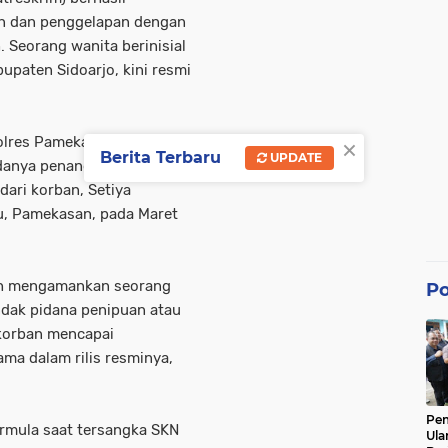
n dan penggelapan dengan
 Seorang wanita berinisial
paten Sidoarjo, kini resmi
×
olres Pamekasan, IPDA Yoni
Berita Terbaru
UPDATE
danya penangkapan tersebut.
dari korban, Setiya
u, Pamekasan, pada Maret
lah mengamankan seorang
Po
indak pidana penipuan atau
 korban mencapai
ma dalam rilis resminya,
Pe
ermula saat tersangka SKN
Ula