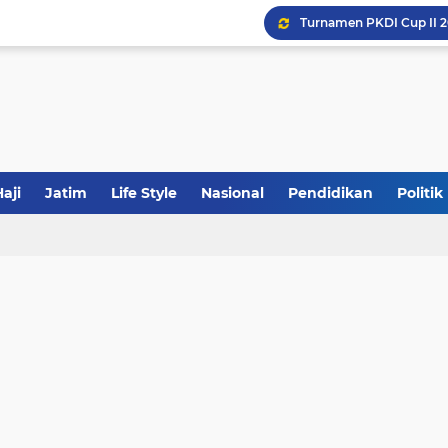
Khutbah Jumat: Meraw
JakOne Mobile Antar Ban
Sinergi Fiskal Moneter: 
aji
Jatim
Life Style
Nasional
Pendidikan
Politik