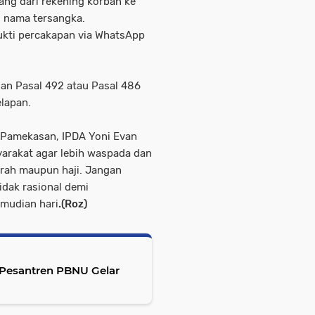
uang dari rekening korban ke
s nama tersangka.
bukti percakapan via WhatsApp
gan Pasal 492 atau Pasal 486
lapan.
s Pamekasan, IPDA Yoni Evan
arakat agar lebih waspada dan
mrah maupun haji. Jangan
dak rasional demi
mudian hari
.(Roz)
Pesantren PBNU Gelar