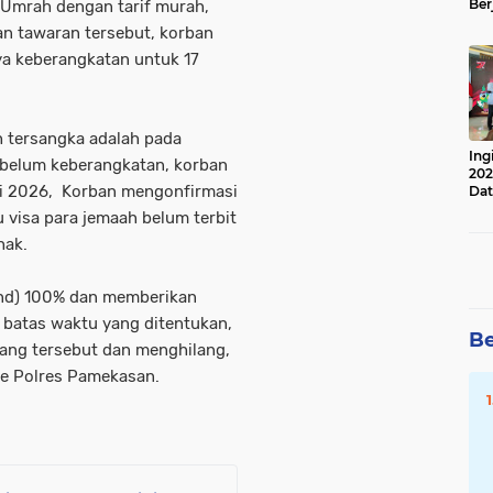
Ber
Umrah dengan tarif murah,
Lan
gan tawaran tersebut, korban
Apr
a keberangkatan untuk 17
h tersangka adalah pada
Ing
ebelum keberangkatan, korban
202
ri 2026, Korban mengonfirmasi
Dat
visa para jemaah belum terbit
hak.
nd) 100% dan memberikan
 batas waktu yang ditentukan,
Be
ang tersebut dan menghilang,
ke Polres Pamekasan.