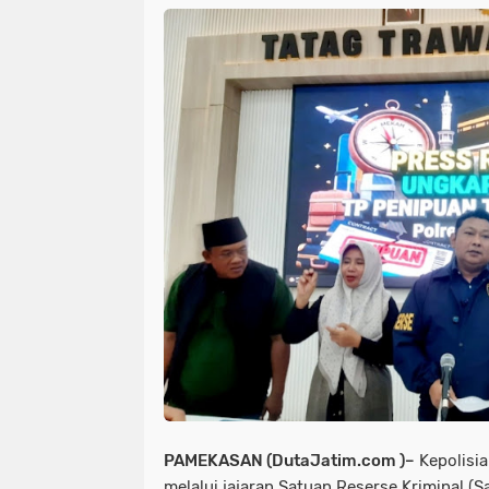
​PAMEKASAN (DutaJatim.com )–
Kepolisia
melalui jajaran Satuan Reserse Kriminal (S