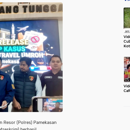
Vid
Cub
Kot
Vid
Caf
n Resor (Polres) Pamekasan
atreskrim) berhasil