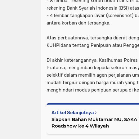
- ​8 lembar rekening koran bukti transfer 
rekening Bank Syariah Indonesia (BSI) ata
- ​4 lembar tangkapan layar (screenshot) 
antara korban dan tersangka.
​Atas perbuatannya, tersangka dijerat den
KUHPidana tentang Penipuan atau Pengge
​Di akhir keterangannya, Kasihumas Polre
Pratama, mengimbau kepada seluruh masy
selektif dalam memilih agen perjalanan u
mudah tergiur dengan harga murah yang ti
menghindari modus penipuan serupa di ke
Artikel Selanjutnya
Siapkan Bahan Muktamar NU, SAKA 
Roadshow ke 4 Wilayah