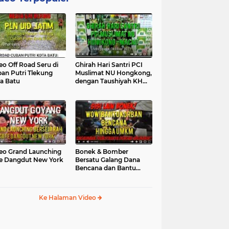
eo Off Road Seru di
Ghirah Hari Santri PCI
an Putri Tlekung
Muslimat NU Hongkong,
a Batu
dengan Taushiyah KH
Marzuki...
eo Grand Launching
Bonek & Bomber
e Dangdut New York
Bersatu Galang Dana
Bencana dan Bantu
UMKM, Mengapa Tidak...
Ke Halaman Video