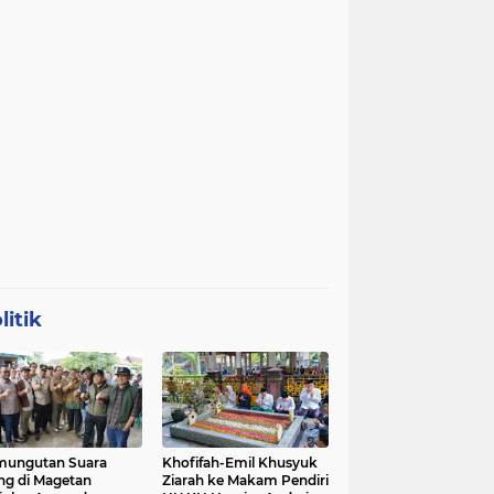
litik
mungutan Suara
Khofifah-Emil Khusyuk
ng di Magetan
Ziarah ke Makam Pendiri