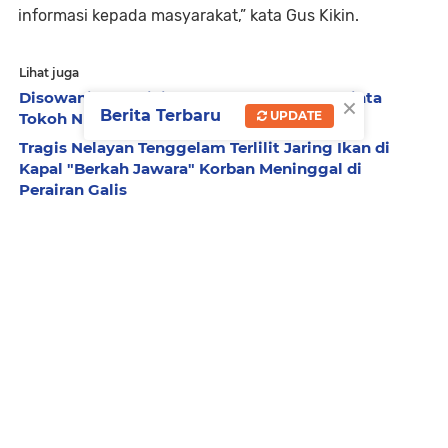
informasi kepada masyarakat,” kata Gus Kikin.
Lihat juga
Disowani PKS, Kiai PCNU Kota Surabaya Minta
×
Berita Terbaru
UPDATE
Tokoh NU Dijadikan Nama Jalan
Tragis Nelayan Tenggelam Terlilit Jaring Ikan di
Kapal "Berkah Jawara" Korban Meninggal di
Perairan Galis