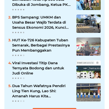
Dibuka di Jombang, Ketua PKDI
Jatim Syaifullah Mahdi: Ajang
Silaturrahmi dan Media
BPS Sampang: UMKM dan
Komunikasi Antar-Kades untuk
Usaha Besar Wajib Terdata di
Memajukan Desa
Sensus Ekonomi 2026, Kunci
Kebijakan Tepat Sasaran
HUT Ke-726 Kabupaten Tuban
Semarak, Berbagai Prestasinya
Pun Membanggakan
Viral Investasi Titip Dana
Ternyata Bodong dan untuk
Judi Online
Dua Tahun Wafatnya Pendiri
Ling Tien Kung, Lao Shi:
Amanah Harus Kita
Laksanakan!