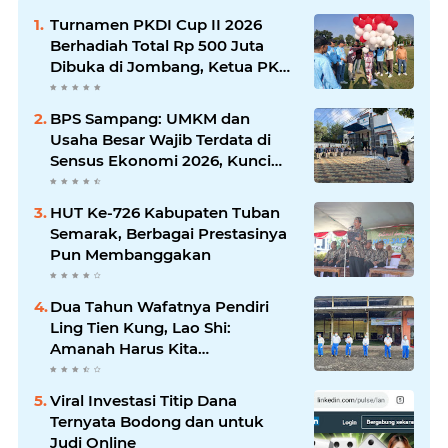
Turnamen PKDI Cup II 2026
Berhadiah Total Rp 500 Juta
Dibuka di Jombang, Ketua PKDI
Jatim Syaifullah Mahdi: Ajang
Silaturrahmi dan Media
BPS Sampang: UMKM dan
Komunikasi Antar-Kades untuk
Usaha Besar Wajib Terdata di
Memajukan Desa
Sensus Ekonomi 2026, Kunci
Kebijakan Tepat Sasaran
HUT Ke-726 Kabupaten Tuban
Semarak, Berbagai Prestasinya
Pun Membanggakan
Dua Tahun Wafatnya Pendiri
Ling Tien Kung, Lao Shi:
Amanah Harus Kita
Laksanakan!
Viral Investasi Titip Dana
Ternyata Bodong dan untuk
Judi Online