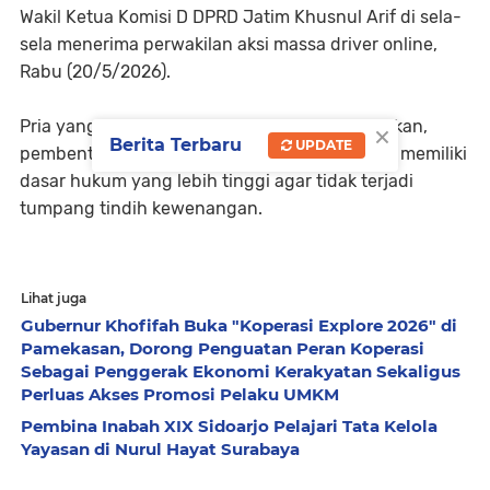
Wakil Ketua Komisi D DPRD Jatim Khusnul Arif di sela-
sela menerima perwakilan aksi massa driver online,
Rabu (20/5/2026).
×
Pria yang akrab disapa Mas Pipin itu menjelaskan,
Berita Terbaru
UPDATE
pembentukan peraturan daerah (perda) harus memiliki
dasar hukum yang lebih tinggi agar tidak terjadi
tumpang tindih kewenangan.
Lihat juga
Gubernur Khofifah Buka "Koperasi Explore 2026" di
Pamekasan, Dorong Penguatan Peran Koperasi
Sebagai Penggerak Ekonomi Kerakyatan Sekaligus
Perluas Akses Promosi Pelaku UMKM
Pembina Inabah XIX Sidoarjo Pelajari Tata Kelola
Yayasan di Nurul Hayat Surabaya