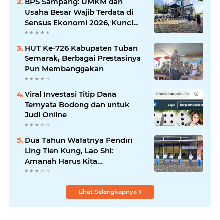
BPS Sampang: UMKM dan
Komunikasi Antar-Kades untuk
Usaha Besar Wajib Terdata di
Memajukan Desa
Sensus Ekonomi 2026, Kunci
Kebijakan Tepat Sasaran
HUT Ke-726 Kabupaten Tuban
Semarak, Berbagai Prestasinya
Pun Membanggakan
Viral Investasi Titip Dana
Ternyata Bodong dan untuk
Judi Online
Dua Tahun Wafatnya Pendiri
Ling Tien Kung, Lao Shi:
Amanah Harus Kita
Laksanakan!
Lihat Selengkapnya