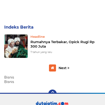
Home
Currently Browsing: Opick
Headline
Rumahnya Terbakar, Opick Rugi Rp
300 Juta
7 tahun yang lalu
Next
Bisnis
Bisnis