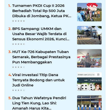
Turnamen PKDI Cup II 2026
Berhadiah Total Rp 500 Juta
Dibuka di Jombang, Ketua PKDI
Jatim Syaifullah Mahdi: Ajang
Silaturrahmi dan Media
BPS Sampang: UMKM dan
Komunikasi Antar-Kades untuk
Usaha Besar Wajib Terdata di
Memajukan Desa
Sensus Ekonomi 2026, Kunci
Kebijakan Tepat Sasaran
HUT Ke-726 Kabupaten Tuban
Semarak, Berbagai Prestasinya
Pun Membanggakan
Viral Investasi Titip Dana
Ternyata Bodong dan untuk
Judi Online
Dua Tahun Wafatnya Pendiri
Ling Tien Kung, Lao Shi:
Amanah Harus Kita