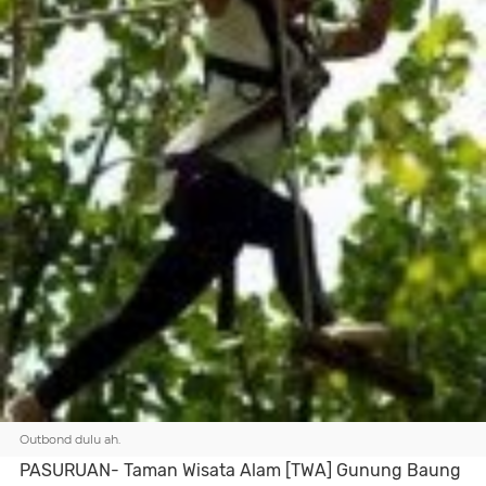
Outbond dulu ah.
PASURUAN- Taman Wisata Alam [TWA] Gunung Baung