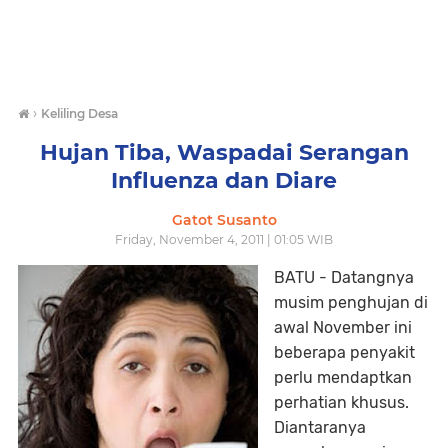
›
Keliling Desa
Hujan Tiba, Waspadai Serangan
Influenza dan Diare
Gatot Susanto
Friday, November 4, 2011 | 01:05 WIB
BATU - Datangnya
musim penghujan di
awal November ini
beberapa penyakit
perlu mendaptkan
perhatian khusus.
Diantaranya