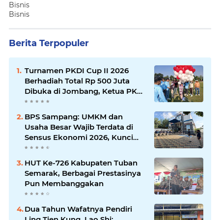
Bisnis
Bisnis
Berita Terpopuler
Turnamen PKDI Cup II 2026
Berhadiah Total Rp 500 Juta
Dibuka di Jombang, Ketua PKDI
Jatim Syaifullah Mahdi: Ajang
Silaturrahmi dan Media
BPS Sampang: UMKM dan
Komunikasi Antar-Kades untuk
Usaha Besar Wajib Terdata di
Memajukan Desa
Sensus Ekonomi 2026, Kunci
Kebijakan Tepat Sasaran
HUT Ke-726 Kabupaten Tuban
Semarak, Berbagai Prestasinya
Pun Membanggakan
Dua Tahun Wafatnya Pendiri
Ling Tien Kung, Lao Shi: