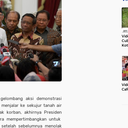
Vid
Cub
Kot
Vid
Caf
elombang aksi demonstrasi
 menjalar ke sekujur tanah air
k korban, akhirnya Presiden
gara mempertimbangkan untuk
setelah sebelumnya menolak