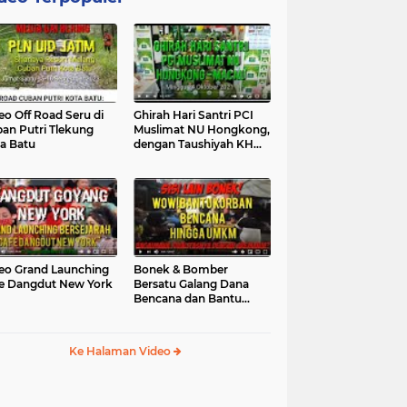
eo Off Road Seru di
Ghirah Hari Santri PCI
an Putri Tlekung
Muslimat NU Hongkong,
a Batu
dengan Taushiyah KH
Marzuki...
eo Grand Launching
Bonek & Bomber
e Dangdut New York
Bersatu Galang Dana
Bencana dan Bantu
UMKM, Mengapa Tidak...
Ke Halaman Video