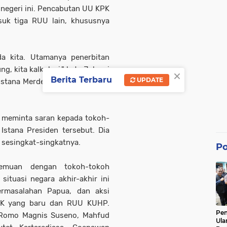
i negeri ini. Pencabutan UU KPK
uk tiga RUU lain, khususnya
a kita. Utamanya penerbitan
ng, kita kalkulasi," kata Jokowi
×
Berita Terbaru
UPDATE
stana Merdeka, Jakarta Pusat,
n meminta saran kepada tokoh-
stana Presiden tersebut. Dia
 sesingkat-singkatnya.
Po
temuan dengan tokoh-tokoh
ituasi negara akhir-akhir ini
ermasalahan Papua, dan aksi
PK yang baru dan RUU KUHP.
Pe
a Romo Magnis Suseno, Mahfud
Ula