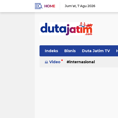
HOME
Jum'at
7 Agu 2026
Indeks
Bisnis
Duta Jatim TV
H
Video
internasional