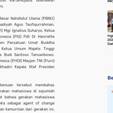
utet Kartaredjasa, Goenawan
Ber
Lan
im.
Apr
Besar Nahdlatul Ulama (PBNU)
adiyah Agus Taufiqurrahman,
I) Mgr Ignatius Suharyo, Ketua
Ing
nesia (PGI) Pdt Dr Henriette
202
um Persatuan Umat Buddha
Dat
, Ketua Umum Majelis Tinggi
Ws Budi Santoso Tanuwibowo,
esia (PHDI) Mayjen TNI (Purn)
hadiri Kepala Staf Presiden
Be
temuan tersebut membahas
erakan mahasiswa di sejumlah
hat bahwa gerakan mahasiswa
eka sebagai agent of change
n kemurnian dari gerakan ini,