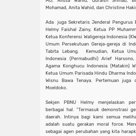
MD, Alissa Wahid, Quraish Shihab, B
Mohamad, Anita Wahid, dan Christine Hak
Ada juga Sekretaris Jenderal Pengurus 
Helmy Faishal Zainy, Ketua PP Muhamm
Ketua Konferensi Waligereja Indonesia (KW
Umum Persekutuan Gereja-gereja di Indo
Tabita Lebang. Kemudian, Ketua Um
Indonesia (Permabudhi) Arief Harsono
Agama Konghucu Indonesia (Matakin) 
Ketua Umum Parisada Hindu Dharma Indon
Wisnu Bawa Tenaya. Pertemuan juga di
Moeldoko.
Sekjen PBNU Helmy menjelaskan per
berbagai hal. "Termasuk demonstrasi g
daerah. Intinya bagi kami semua meli
adalah suatu gerakan moral force. Mer
sebagai agen perubahan yang kita harapka