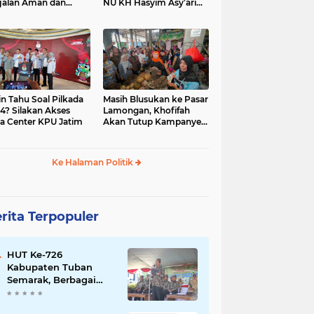
jalan Aman dan
NU KH Hasyim Asy’ari
car, KPU Jatim
dan Gus Dur
esiasi Petugas KPPS
in Tahu Soal Pilkada
Masih Blusukan ke Pasar
4? Silakan Akses
Lamongan, Khofifah
a Center KPU Jatim
Akan Tutup Kampanye
Besok dengan Dzikir,
Sholawat dan Doa di
Jatim Expo
Ke Halaman Politik
rita Terpopuler
HUT Ke-726
Kabupaten Tuban
Semarak, Berbagai
Prestasinya Pun
Membanggakan