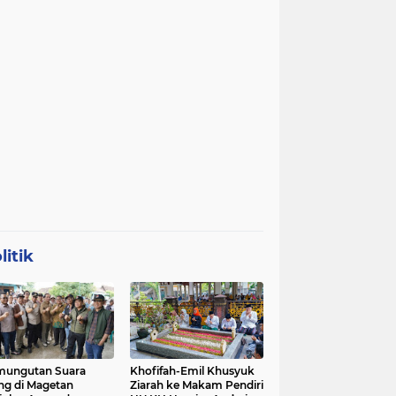
litik
mungutan Suara
Khofifah-Emil Khusyuk
ng di Magetan
Ziarah ke Makam Pendiri