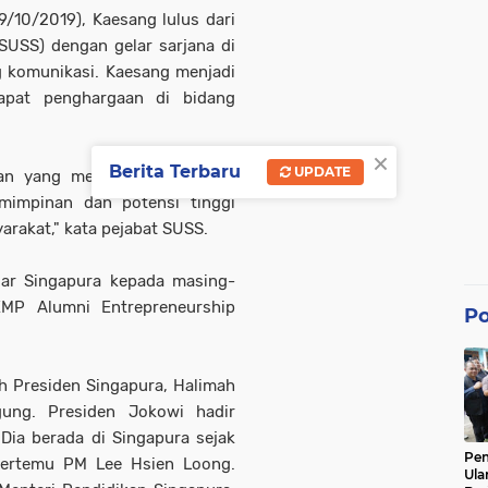
(9/10/2019), Kaesang lulus dari
(SUSS) dengan gelar sarjana di
g komunikasi. Kaesang menjadi
apat penghargaan di bidang
×
Berita Terbaru
UPDATE
an yang menunjukkan atribut
mimpinan dan potensi tinggi
rakat," kata pejabat SUSS.
ar Singapura kepada masing-
MP Alumni Entrepreneurship
Po
h Presiden Singapura, Halimah
ung. Presiden Jokowi hadir
Dia berada di Singapura sejak
Pe
bertemu PM Lee Hsien Loong.
Ula