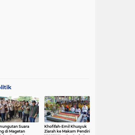
litik
mungutan Suara
Khofifah-Emil Khusyuk
ng di Magetan
Ziarah ke Makam Pendiri