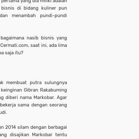
r pertama yang dia miliki adalah
i bisnis di bidang kuliner pun
 dan menambah pundi-pundi
s bagaimana nasib bisnis yang
 Cermati.com, saat ini, ada lima
a saja itu?
dak membuat putra sulungnya
n keinginan Gibran Rakabuming
g diberi nama Markobar. Agar
 bekerja sama dengan seorang
udi.
un 2014 silam dengan berbagai
ng disajikan Markobar tentu