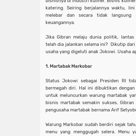
bisnisnya di industri kuliner. Bisnis kuline
katering. Seiring berjalannya waktu, lin
melebar dan secara tidak langsung
keuangannya.
Jika Gibran melaju dunia politik, lanta
telah dia jalankan selama ini? Dikutip dari
usaha yang digeluti anak Jokowi. Usaha ap
1. Martabak Markobar
Status Jokowi sebagai Presiden RI ti
bermegah diri. Hal ini dibuktikan denga
untuk meluncurkan warung martabak yan
bisnis martabak semakin sukses, Gibran
pengusaha martabak bernama Arif Setyob
Warung Markobar sudah berdiri sejak tah
menu yang menggugah selera. Menu ya