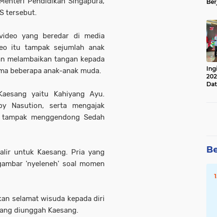
Menteri Pendidikan Singapura,
Ber
Lan
S tersebut.
Apr
video yang beredar di media
ideo itu tampak sejumlah anak
n melambaikan tangan kepada
Ing
sama beberapa anak-anak muda.
202
Dat
Kaesang yaitu Kahiyang Ayu.
by Nasution, serta mengajak
wi tampak menggendong Sedah
Be
alir untuk Kaesang. Pria yang
 gambar 'nyeleneh' soal momen
an selamat wisuda kepada diri
 yang diunggah Kaesang.