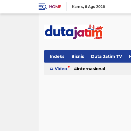
HOME
Kamis
6 Agu 2026
Indeks
Bisnis
Duta Jatim TV
H
Video
internasional