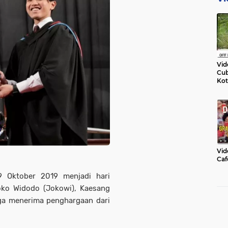
Vid
Cub
Kot
Vid
Caf
 Oktober 2019 menjadi hari
oko Widodo (Jokowi), Kaesang
ga menerima penghargaan dari