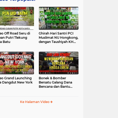
eo Off Road Seru di
Ghirah Hari Santri PCI
an Putri Tlekung
Muslimat NU Hongkong,
a Batu
dengan Taushiyah KH
Marzuki...
eo Grand Launching
Bonek & Bomber
e Dangdut New York
Bersatu Galang Dana
Bencana dan Bantu
UMKM, Mengapa Tidak...
Ke Halaman Video