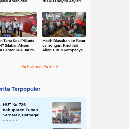
jalan Aman dan
NU KH Hasyim Asy’ari
car, KPU Jatim
dan Gus Dur
esiasi Petugas KPPS
in Tahu Soal Pilkada
Masih Blusukan ke Pasar
4? Silakan Akses
Lamongan, Khofifah
a Center KPU Jatim
Akan Tutup Kampanye
Besok dengan Dzikir,
Sholawat dan Doa di
Jatim Expo
Ke Halaman Politik
rita Terpopuler
HUT Ke-726
Kabupaten Tuban
Semarak, Berbagai
Prestasinya Pun
Membanggakan