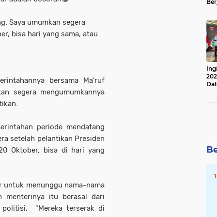
Ber
Lan
Apr
ung. Saya umumkan segera
er, bisa hari yang sama, atau
Ing
202
rintahannya bersama Ma'ruf
Dat
akan segera mengumumkannya
tikan.
merintahan periode mendatang
a setelah pelantikan Presiden
Be
0 Oktober, bisa di hari yang
ar untuk menunggu nama-nama
 menterinya itu berasal dari
politisi. "Mereka terserak di