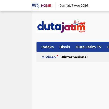
HOME
Jum'at
7 Agu 2026
Indeks
Bisnis
Duta Jatim TV
H
Video
internasional