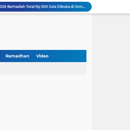
at Kemerdekaan
PKDI Cup II 2026 Resmi Bergulir di SGMRP Pamekasan, Bupati Dukung Bangun Stadion Di 13 Kecamatan untuk Pemerataan Sarana Olahraga
BNI Catat Fundamental Bisnis Kokoh di Bawah Danantara, Ditopang Pertumbuhan Kredit dan Kualitas Aset
k Jakarta Raih Digital Excellence Awards 2026
Peringatan HAN 2026, Pemerintah Pusat Apresiasi Komitmen Surabaya Penuhi Hak dan Lindungi Anak
Arah Baru Industri Jasa Keuangan
Reses Masa Persidangan III Tahun 2025-2026: DPRD Jatim Menyerap Aspirasi Mengawal Pembangunan Jawa Timur
Kemenkop Tekankan Peran Strategis Manajer dalam Menentukan Keberhasilan KDKMP
Ramadhan
Video
BPS Sampang: UMKM dan Usaha Besar Wajib Terdata di Sensus Ekonomi 2026, Kunci Kebijakan Tepat Sasaran
Turnamen PKDI Cup II 2026 Berhadiah Total Rp 500 Juta Dibuka di Jombang, Ketua PKDI Jatim Syaifullah Mahdi: Ajang Silaturrahmi dan Media Komunikasi Antar-Kades untuk Memajukan Desa