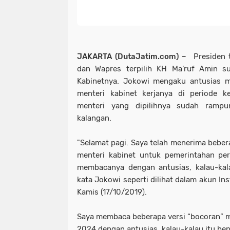
JAKARTA (DutaJatim.com) –
Presiden t
dan Wapres terpilih KH Ma’ruf Amin 
Kabinetnya. Jokowi mengaku antusias
menteri kabinet kerjanya di periode k
menteri yang dipilihnya sudah ramp
kalangan.
"Selamat pagi. Saya telah menerima beber
menteri kabinet untuk pemerintahan per
membacanya dengan antusias, kalau-kala
kata Jokowi seperti dilihat dalam akun In
Kamis (17/10/2019).
Saya membaca beberapa versi “bocoran” m
2024 dengan antusias, kalau-kalau itu be