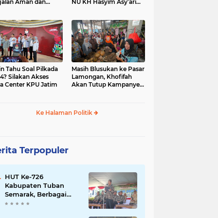
jalan Aman dan
NU KH Hasyim Asy’ari
car, KPU Jatim
dan Gus Dur
esiasi Petugas KPPS
in Tahu Soal Pilkada
Masih Blusukan ke Pasar
4? Silakan Akses
Lamongan, Khofifah
a Center KPU Jatim
Akan Tutup Kampanye
Besok dengan Dzikir,
Sholawat dan Doa di
Jatim Expo
Ke Halaman Politik
rita Terpopuler
HUT Ke-726
Kabupaten Tuban
Semarak, Berbagai
Prestasinya Pun
Membanggakan