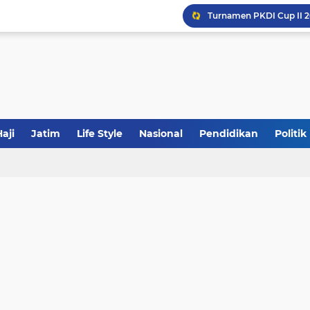
Khutbah Jumat: Meraw
JakOne Mobile Antar Ban
Sinergi Fiskal Moneter: 
aji
Jatim
Life Style
Nasional
Pendidikan
Politik