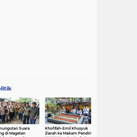
litik
mungutan Suara
Khofifah-Emil Khusyuk
ng di Magetan
Ziarah ke Makam Pendiri