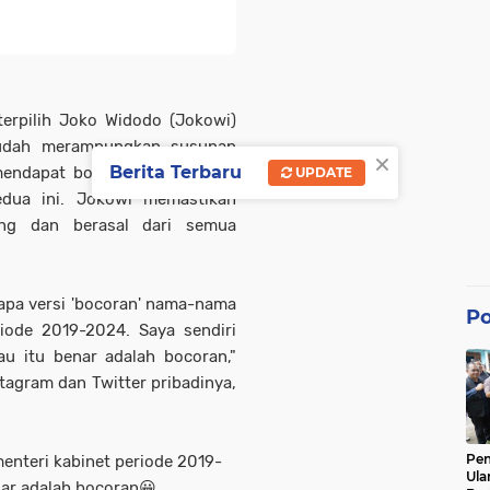
erpilih Joko Widodo (Jokowi)
sudah merampungkan susunan
×
Berita Terbaru
 mendapat bocoran nama-nama
UPDATE
edua ini. Jokowi memastikan
ung dan berasal dari semua
apa versi 'bocoran' nama-nama
Po
iode 2019-2024. Saya sendiri
u itu benar adalah bocoran,"
stagram dan Twitter pribadinya,
Pe
enteri kabinet periode 2019-
Ula
nar adalah bocoran😀