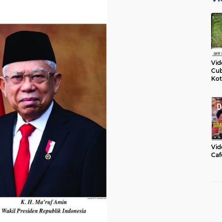
Vid
Cub
Kot
Vid
Caf