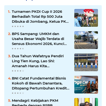
Turnamen PKDI Cup II 2026
Berhadiah Total Rp 500 Juta
Dibuka di Jombang, Ketua PKDI
Jatim Syaifullah Mahdi: Ajang
Silaturrahmi dan Media
BPS Sampang: UMKM dan
Komunikasi Antar-Kades untuk
Usaha Besar Wajib Terdata di
Memajukan Desa
Sensus Ekonomi 2026, Kunci
Kebijakan Tepat Sasaran
Dua Tahun Wafatnya Pendiri
Ling Tien Kung, Lao Shi:
Amanah Harus Kita
Laksanakan!
BNI Catat Fundamental Bisnis
Kokoh di Bawah Danantara,
Ditopang Pertumbuhan Kredit
dan Kualitas Aset
Mendagri: Kebijakan PKM
Berbeda dengan PSBB