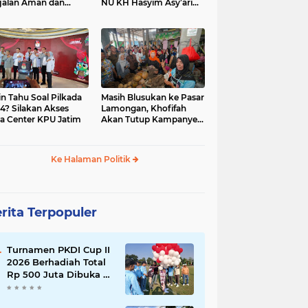
jalan Aman dan
NU KH Hasyim Asy’ari
car, KPU Jatim
dan Gus Dur
esiasi Petugas KPPS
in Tahu Soal Pilkada
Masih Blusukan ke Pasar
4? Silakan Akses
Lamongan, Khofifah
a Center KPU Jatim
Akan Tutup Kampanye
Besok dengan Dzikir,
Sholawat dan Doa di
Jatim Expo
Ke Halaman Politik
rita Terpopuler
Turnamen PKDI Cup II
2026 Berhadiah Total
Rp 500 Juta Dibuka di
Jombang, Ketua PKDI
Jatim Syaifullah