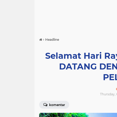
›
Headline
Selamat Hari R
DATANG DE
PE
Thursday, 
komentar