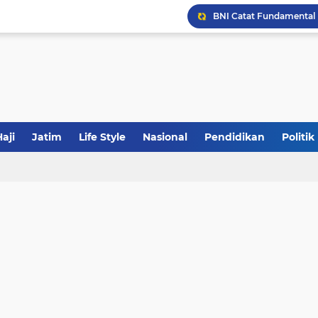
JakOne Mobile Antar Ban
Sinergi Fiskal Moneter: 
aji
Jatim
Life Style
Nasional
Pendidikan
Politik
Khutbah Jumat: Meraw