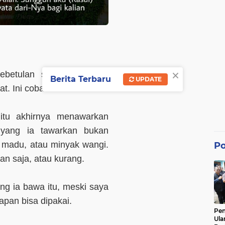
×
ebetulan saya lagi bawa
Berita Terbaru
UPDATE
 Ini coba dilihat dulu."
itu akhirnya menawarkan
 yang ia tawarkan bukan
, madu, atau minyak wangi.
Po
uan saja, atau kurang.
ang ia bawa itu, meski saya
pan bisa dipakai.
Pe
Ula