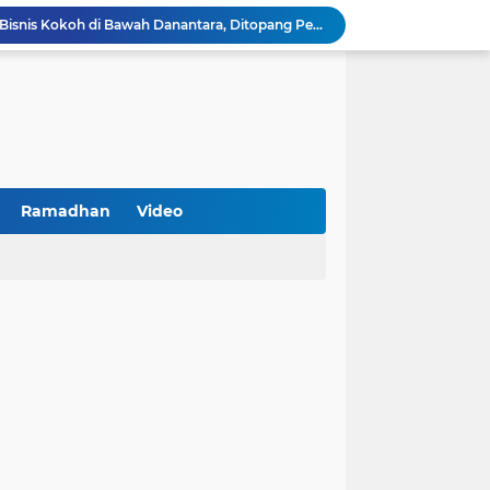
BNI Catat Fundamental Bisnis Kokoh di Bawah Danantara, Ditopang Pertumbuhan Kredit dan Kualitas Aset
k Jakarta Raih Digital Excellence Awards 2026
Peringatan HAN 2026, Pemerintah Pusat Apresiasi Komitmen Surabaya Penuhi Hak dan Lindungi Anak
Arah Baru Industri Jasa Keuangan
Antisipasi Balap Liar dan Gangguan Kamtibmas, Polres Pamekasan Amankan 62 Unit Sepeda Motor
Kawal Perencanaan Pembangunan Tepat Sasaran, Polsek Tlanakan Hadiri Musrenbangdes Desa Bandaran
BPS Sampang: UMKM dan Usaha Besar Wajib Terdata di Sensus Ekonomi 2026, Kunci Kebijakan Tepat Sasaran
Turnamen PKDI Cup II 2026 Berhadiah Total Rp 500 Juta Dibuka di Jombang, Ketua PKDI Jatim Syaifullah Mahdi: Ajang Silaturrahmi dan Media Komunikasi Antar-Kades untuk Memajukan Desa
Ramadhan
Video
at Kemerdekaan
PKDI Cup II 2026 Resmi Bergulir di SGMRP Pamekasan, Bupati Dukung Bangun Stadion Di 13 Kecamatan untuk Pemerataan Sarana Olahraga