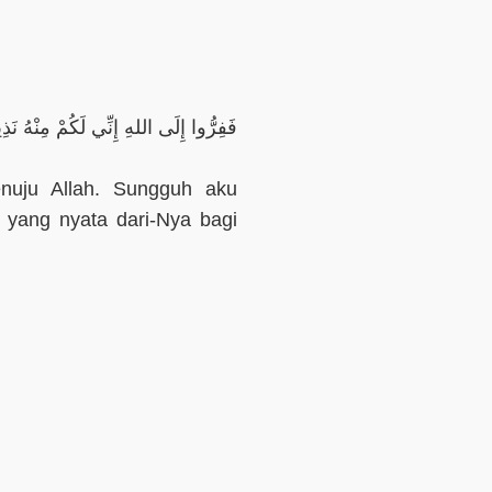
فَفِرُّوا إِلَى اللهِ إِنِّي لَكُمْ مِنْهُ نَذِ
enuju Allah. Sungguh aku
 yang nyata dari-Nya bagi