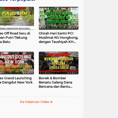
eo Off Road Seru di
Ghirah Hari Santri PCI
an Putri Tlekung
Muslimat NU Hongkong,
a Batu
dengan Taushiyah KH
Marzuki...
eo Grand Launching
Bonek & Bomber
e Dangdut New York
Bersatu Galang Dana
Bencana dan Bantu
UMKM, Mengapa Tidak...
Ke Halaman Video