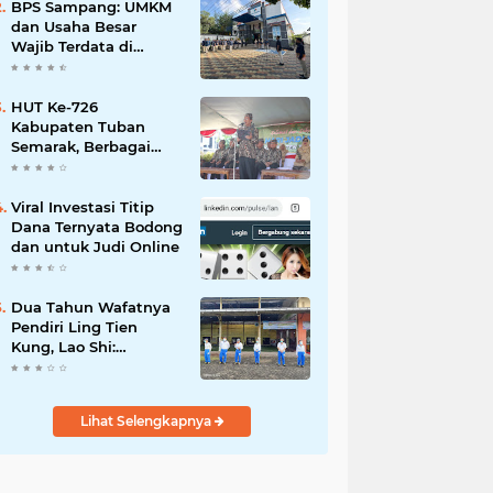
Mahdi: Ajang
BPS Sampang: UMKM
Silaturrahmi dan
dan Usaha Besar
Media Komunikasi
Wajib Terdata di
Antar-Kades untuk
Sensus Ekonomi 2026,
Memajukan Desa
Kunci Kebijakan Tepat
Sasaran
HUT Ke-726
Kabupaten Tuban
Semarak, Berbagai
Prestasinya Pun
Membanggakan
Viral Investasi Titip
Dana Ternyata Bodong
dan untuk Judi Online
Dua Tahun Wafatnya
Pendiri Ling Tien
Kung, Lao Shi:
Amanah Harus Kita
Laksanakan!
Lihat Selengkapnya