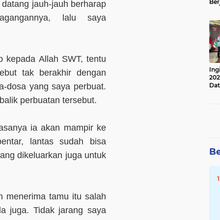
Ber
h datang jauh-jauh berharap
Lan
gangannya, lalu saya
Apr
p kepada Allah SWT, tentu
Ing
ebut tak berakhir dengan
202
-dosa yang saya perbuat.
Dat
balik perbuatan tersebut.
asanya ia akan mampir ke
entar, lantas sudah bisa
Be
ang dikeluarkan juga untuk
h menerima tamu itu salah
la juga. Tidak jarang saya