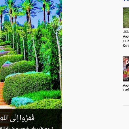
Vid
Cub
Kot
Vid
Caf