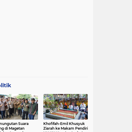
litik
mungutan Suara
Khofifah-Emil Khusyuk
ng di Magetan
Ziarah ke Makam Pendiri