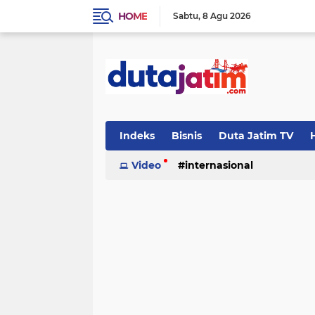
HOME
Sabtu
8 Agu 2026
Indeks
Bisnis
Duta Jatim TV
H
Video
internasional