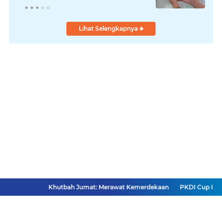
Lihat Selengkapnya
Khutbah Jumat: Merawat Kemerdekaan
PKDI Cup II 202