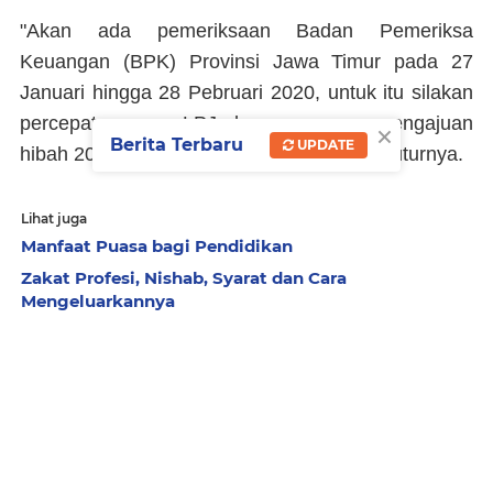
"Akan ada pemeriksaan Badan Pemeriksa
Keuangan (BPK) Provinsi Jawa Timur pada 27
Januari hingga 28 Pebruari 2020, untuk itu silakan
percepat proses LPJ, karena proses pengajuan
×
Berita Terbaru
UPDATE
hibah 2020 sudah di meja Bupati Tuban," tuturnya.
Lihat juga
Manfaat Puasa bagi Pendidikan
Zakat Profesi, Nishab, Syarat dan Cara
Mengeluarkannya