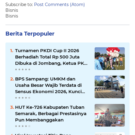
Subscribe to:
Post Comments (Atom)
Bisnis
Bisnis
Berita Terpopuler
Turnamen PKDI Cup II 2026
Berhadiah Total Rp 500 Juta
Dibuka di Jombang, Ketua PKDI
Jatim Syaifullah Mahdi: Ajang
Silaturrahmi dan Media
BPS Sampang: UMKM dan
Komunikasi Antar-Kades untuk
Usaha Besar Wajib Terdata di
Memajukan Desa
Sensus Ekonomi 2026, Kunci
Kebijakan Tepat Sasaran
HUT Ke-726 Kabupaten Tuban
Semarak, Berbagai Prestasinya
Pun Membanggakan