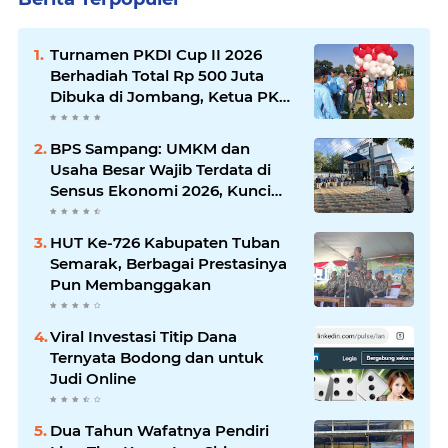
Turnamen PKDI Cup II 2026
Berhadiah Total Rp 500 Juta
Dibuka di Jombang, Ketua PKDI
Jatim Syaifullah Mahdi: Ajang
Silaturrahmi dan Media
BPS Sampang: UMKM dan
Komunikasi Antar-Kades untuk
Usaha Besar Wajib Terdata di
Memajukan Desa
Sensus Ekonomi 2026, Kunci
Kebijakan Tepat Sasaran
HUT Ke-726 Kabupaten Tuban
Semarak, Berbagai Prestasinya
Pun Membanggakan
Viral Investasi Titip Dana
Ternyata Bodong dan untuk
Judi Online
Dua Tahun Wafatnya Pendiri