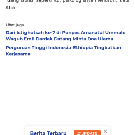
ruang isolasi seperti itu, psikologisnya menurun," kata
Atok.
Lihat juga
Dari Istighotsah ke-7 di Ponpes Amanatul Ummah:
Wagub Emil Dardak Datang Minta Doa Ulama
Perguruan Tinggi Indonesia-Ethiopia Tingkatkan
Kerjasama
×
Berita Terbaru
UPDATE