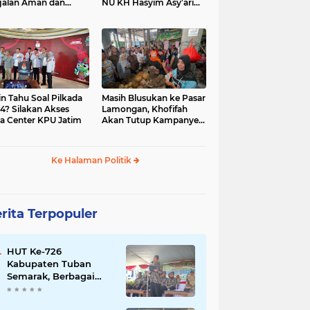
jalan Aman dan
NU KH Hasyim Asy’ari
car, KPU Jatim
dan Gus Dur
esiasi Petugas KPPS
in Tahu Soal Pilkada
Masih Blusukan ke Pasar
4? Silakan Akses
Lamongan, Khofifah
a Center KPU Jatim
Akan Tutup Kampanye
Besok dengan Dzikir,
Sholawat dan Doa di
Jatim Expo
Ke Halaman Politik
rita Terpopuler
HUT Ke-726
Kabupaten Tuban
Semarak, Berbagai
Prestasinya Pun
Membanggakan