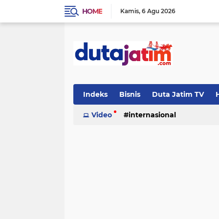
HOME
Kamis
6 Agu 2026
Indeks
Bisnis
Duta Jatim TV
H
Video
internasional