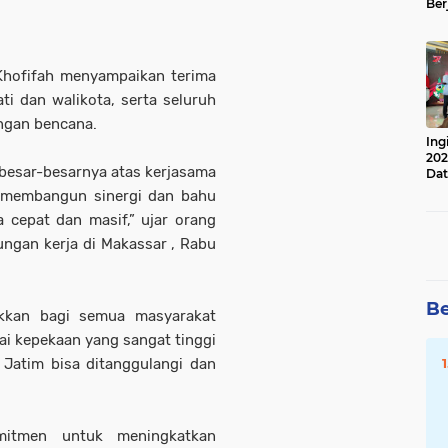
Ber
Lan
Apr
hofifah menyampaikan terima
i dan walikota, serta seluruh
angan bencana.
Ing
202
besar-besarnya atas kerjasama
Dat
i membangun sinergi dan bahu
cepat dan masif,” ujar orang
ngan kerja di Makassar , Rabu
Be
ukkan bagi semua masyarakat
i kepekaan yang sangat tinggi
Jatim bisa ditanggulangi dan
omitmen untuk meningkatkan