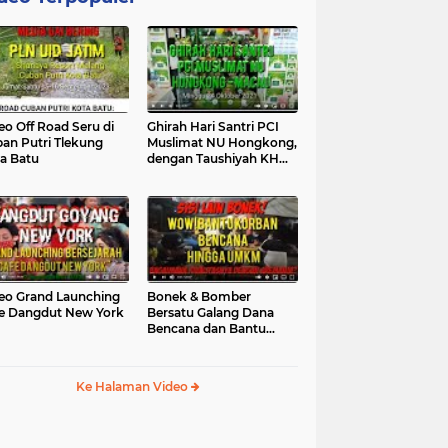
eo Off Road Seru di
Ghirah Hari Santri PCI
an Putri Tlekung
Muslimat NU Hongkong,
a Batu
dengan Taushiyah KH
Marzuki...
eo Grand Launching
Bonek & Bomber
e Dangdut New York
Bersatu Galang Dana
Bencana dan Bantu
UMKM, Mengapa Tidak...
Ke Halaman Video