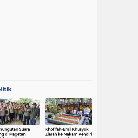
litik
mungutan Suara
Khofifah-Emil Khusyuk
ng di Magetan
Ziarah ke Makam Pendiri