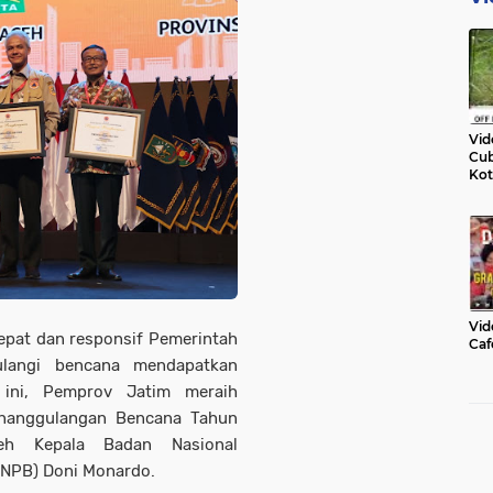
Vid
Cub
Kot
Vid
epat dan responsif Pemerintah
Caf
langi bencana mendapatkan
i ini, Pemprov Jatim meraih
enanggulangan Bencana Tahun
eh Kepala Badan Nasional
NPB) Doni Monardo.