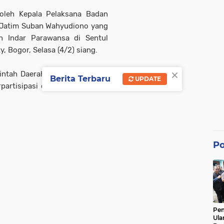
oleh Kepala Pelaksana Badan
Jatim Suban Wahyudiono yang
h Indar Parawansa di Sentul
y, Bogor, Selasa (4/2) siang.
×
ntah Daerah (Pemda) Provinsi
Berita Terbaru
UPDATE
rpartisipasi dalam penanganan
Po
Pe
Ula