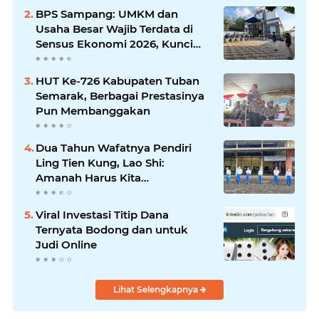
Silaturrahmi dan Media
BPS Sampang: UMKM dan
Komunikasi Antar-Kades untuk
Usaha Besar Wajib Terdata di
Memajukan Desa
Sensus Ekonomi 2026, Kunci
Kebijakan Tepat Sasaran
HUT Ke-726 Kabupaten Tuban
Semarak, Berbagai Prestasinya
Pun Membanggakan
Dua Tahun Wafatnya Pendiri
Ling Tien Kung, Lao Shi:
Amanah Harus Kita
Laksanakan!
Viral Investasi Titip Dana
Ternyata Bodong dan untuk
Judi Online
Lihat Selengkapnya