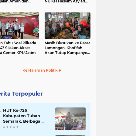
jalan Aman dan
NU KH Hasyim Asy’ari
car, KPU Jatim
dan Gus Dur
esiasi Petugas KPPS
in Tahu Soal Pilkada
Masih Blusukan ke Pasar
4? Silakan Akses
Lamongan, Khofifah
a Center KPU Jatim
Akan Tutup Kampanye
Besok dengan Dzikir,
Sholawat dan Doa di
Jatim Expo
Ke Halaman Politik
rita Terpopuler
HUT Ke-726
Kabupaten Tuban
Semarak, Berbagai
Prestasinya Pun
Membanggakan