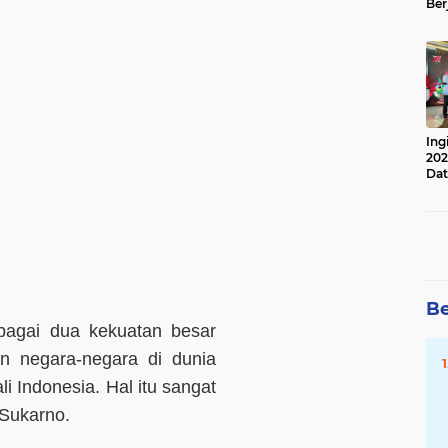
Ber
Lan
Apr
Ing
202
Dat
Be
bagai dua kekuatan besar
an negara-negara di dunia
li Indonesia. Hal itu sangat
 Sukarno.