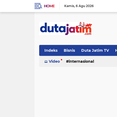
HOME
Kamis
6 Agu 2026
Indeks
Bisnis
Duta Jatim TV
H
Video
internasional