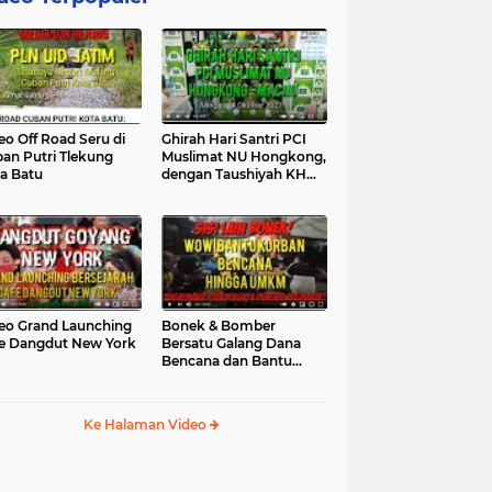
eo Off Road Seru di
Ghirah Hari Santri PCI
an Putri Tlekung
Muslimat NU Hongkong,
a Batu
dengan Taushiyah KH
Marzuki...
eo Grand Launching
Bonek & Bomber
e Dangdut New York
Bersatu Galang Dana
Bencana dan Bantu
UMKM, Mengapa Tidak...
Ke Halaman Video