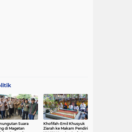
litik
mungutan Suara
Khofifah-Emil Khusyuk
ng di Magetan
Ziarah ke Makam Pendiri