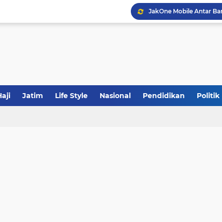
JakOne Mobile Antar Ban
Sinergi Fiskal Moneter: 
Tabrak Lari di Pamekas
aji
Jatim
Life Style
Nasional
Pendidikan
Politik
Calon Ketum PBNU, Gus