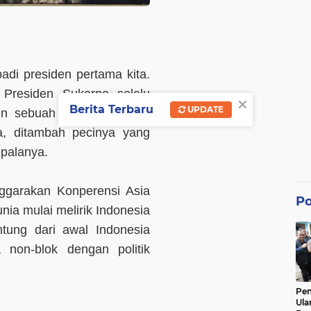
di presiden pertama kita.
 Presiden Sukarno selalu
×
Berita Terbaru
UPDATE
in sebuah negara dengan
a, ditambah pecinya yang
palanya.
nggarakan Konperensi Asia
Po
nia mulai melirik Indonesia
tung dari awal Indonesia
 non-blok dengan politik
Pe
Ula