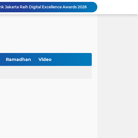
k Jakarta Raih Digital Excellence Awards 2026
Peringatan HAN 2026, Pemerintah Pusat Apresiasi Komitmen Surabaya Penuhi Hak dan Lindungi Anak
Arah Baru Industri Jasa Keuangan
Reses Masa Persidangan III Tahun 2025-2026: DPRD Jatim Menyerap Aspirasi Mengawal Pembangunan Jawa Timur
Kemenkop Tekankan Peran Strategis Manajer dalam Menentukan Keberhasilan KDKMP
an, Pengemudi Ditangkap
Khutbah Jumat: Berpegang Teguh pada Akidah Ahlus Sunnah wal Jamaah, Akidah Mayoritas Umat
Borong Prestasi, Satlantas Polres Sampang Dinobatkan Terbaik II Input Data Digital Semester 1/2026
Ramadhan
Video
 Kikin Siapkan Program untuk Memajukan NU
BNI Catat Fundamental Bisnis Kokoh di Bawah Danantara, Ditopang Pertumbuhan Kredit dan Kualitas Aset