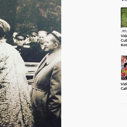
Vid
Cub
Kot
Vid
Caf