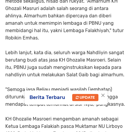
metode sekaligus, hisab dan rukyat. "Almarhum KH
Ghozali Masruri adalah salah seorang di antara
ahlinya. Almarhum bahkan dipercaya dan diberi
amanah untuk memimpin lembaga di PBNU yang
membidangi hal itu, yakni Lembaga Falakhiyah," tutur
Robikin Emhas.
Lebih lanjut, kata dia, seluruh warga Nahdliyin sangat
berutang budi atas jasa KH Ghozalie Masroeri. Selain
itu, PBNU juga sudah menginstruksikan kepada para
nahdliyin untuk melakukan Salat Gaib bagi almarhum.
"Semoga jasa Beliau menjadi wasilah (jembatan)
×
diturunkannya rahmat kepada almarhum sehingga
Berita Terbaru
UPDATE
mendapat tempat terhormat di sisi-Nya," pungkasnya.
KH Ghozalie Masroeri mengemban amanah sebagai
Ketua Lembaga Falakiah pasca Muktamar NU Lirboyo