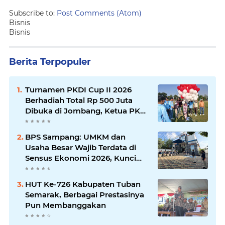
Subscribe to:
Post Comments (Atom)
Bisnis
Bisnis
Berita Terpopuler
Turnamen PKDI Cup II 2026
Berhadiah Total Rp 500 Juta
Dibuka di Jombang, Ketua PKDI
Jatim Syaifullah Mahdi: Ajang
Silaturrahmi dan Media
BPS Sampang: UMKM dan
Komunikasi Antar-Kades untuk
Usaha Besar Wajib Terdata di
Memajukan Desa
Sensus Ekonomi 2026, Kunci
Kebijakan Tepat Sasaran
HUT Ke-726 Kabupaten Tuban
Semarak, Berbagai Prestasinya
Pun Membanggakan