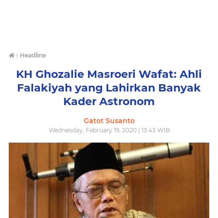
›
Headline
KH Ghozalie Masroeri Wafat: Ahli
Falakiyah yang Lahirkan Banyak
Kader Astronom
Gatot Susanto
Wednesday, February 19, 2020 | 13:43 WIB