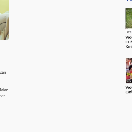
Vid
Cub
Kot
atan
Vid
Jalan
Caf
ber,