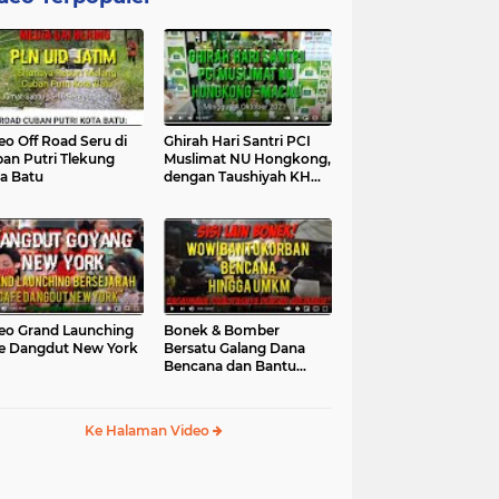
eo Off Road Seru di
Ghirah Hari Santri PCI
an Putri Tlekung
Muslimat NU Hongkong,
a Batu
dengan Taushiyah KH
Marzuki...
eo Grand Launching
Bonek & Bomber
e Dangdut New York
Bersatu Galang Dana
Bencana dan Bantu
UMKM, Mengapa Tidak...
Ke Halaman Video