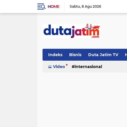
HOME
Sabtu
8 Agu 2026
Indeks
Bisnis
Duta Jatim TV
H
Video
internasional