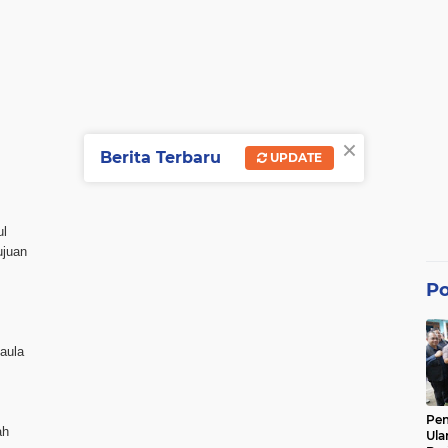
×
Berita Terbaru
UPDATE
ul
ujuan
Po
 aula
Pe
ah
Ula