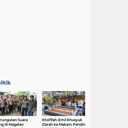
litik
mungutan Suara
Khofifah-Emil Khusyuk
ng di Magetan
Ziarah ke Makam Pendiri