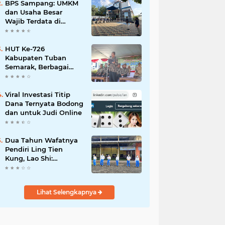
Mahdi: Ajang
BPS Sampang: UMKM
Silaturrahmi dan
dan Usaha Besar
Media Komunikasi
Wajib Terdata di
Antar-Kades untuk
Sensus Ekonomi 2026,
Memajukan Desa
Kunci Kebijakan Tepat
Sasaran
HUT Ke-726
Kabupaten Tuban
Semarak, Berbagai
Prestasinya Pun
Membanggakan
Viral Investasi Titip
Dana Ternyata Bodong
dan untuk Judi Online
Dua Tahun Wafatnya
Pendiri Ling Tien
Kung, Lao Shi:
Amanah Harus Kita
Laksanakan!
Lihat Selengkapnya