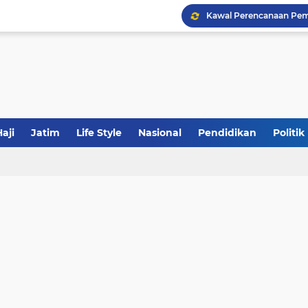
Khutbah Jumat: Meraw
JakOne Mobile Antar Ban
aji
Jatim
Life Style
Nasional
Pendidikan
Politik
Sinergi Fiskal Moneter: 