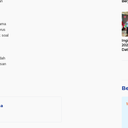
an
Ber
Lan
Apr
lama
erus
k soal
Ing
202
Dat
dah
asan
Be
na