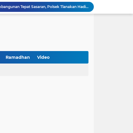
Kawal Perencanaan Pembangunan Tepat Sasaran, Polsek Tlanakan Hadiri Musrenbangdes Desa Bandaran
BPS Sampang: UMKM dan Usaha Besar Wajib Terdata di Sensus Ekonomi 2026, Kunci Kebijakan Tepat Sasaran
Turnamen PKDI Cup II 2026 Berhadiah Total Rp 500 Juta Dibuka di Jombang, Ketua PKDI Jatim Syaifullah Mahdi: Ajang Silaturrahmi dan Media Komunikasi Antar-Kades untuk Memajukan Desa
at Kemerdekaan
PKDI Cup II 2026 Resmi Bergulir di SGMRP Pamekasan, Bupati Dukung Bangun Stadion Di 13 Kecamatan untuk Pemerataan Sarana Olahraga
BNI Catat Fundamental Bisnis Kokoh di Bawah Danantara, Ditopang Pertumbuhan Kredit dan Kualitas Aset
k Jakarta Raih Digital Excellence Awards 2026
Peringatan HAN 2026, Pemerintah Pusat Apresiasi Komitmen Surabaya Penuhi Hak dan Lindungi Anak
Ramadhan
Video
Arah Baru Industri Jasa Keuangan
Antisipasi Balap Liar dan Gangguan Kamtibmas, Polres Pamekasan Amankan 62 Unit Sepeda Motor