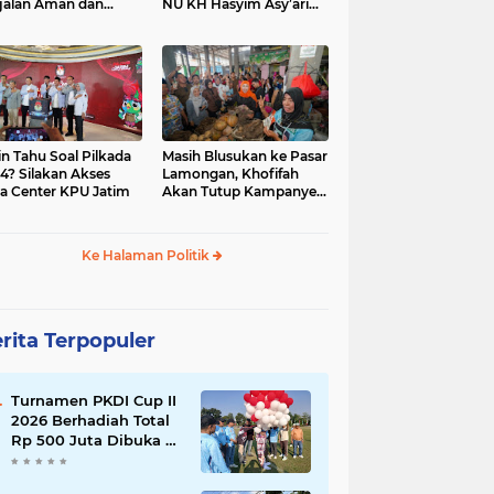
jalan Aman dan
NU KH Hasyim Asy’ari
car, KPU Jatim
dan Gus Dur
esiasi Petugas KPPS
in Tahu Soal Pilkada
Masih Blusukan ke Pasar
4? Silakan Akses
Lamongan, Khofifah
a Center KPU Jatim
Akan Tutup Kampanye
Besok dengan Dzikir,
Sholawat dan Doa di
Jatim Expo
Ke Halaman Politik
rita Terpopuler
Turnamen PKDI Cup II
2026 Berhadiah Total
Rp 500 Juta Dibuka di
Jombang, Ketua PKDI
Jatim Syaifullah