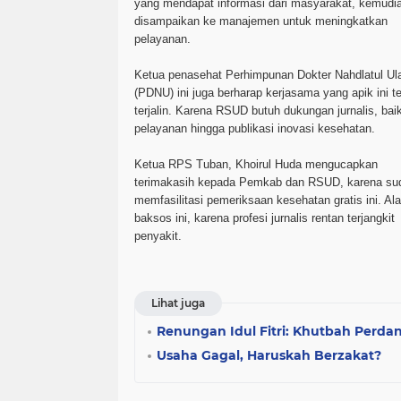
yang mendapat informasi dari masyarakat, kemudi
disampaikan ke manajemen untuk meningkatkan
pelayanan.
Ketua penasehat Perhimpunan Dokter Nahdlatul U
(PDNU) ini juga berharap kerjasama yang apik ini t
terjalin. Karena RSUD butuh dukungan jurnalis, bai
pelayanan hingga publikasi inovasi kesehatan.
Ketua RPS Tuban, Khoirul Huda mengucapkan
terimakasih kepada Pemkab dan RSUD, karena su
memfasilitasi pemeriksaan kesehatan gratis ini. Al
baksos ini, karena profesi jurnalis rentan terjangkit
penyakit.
Lihat juga
Renungan Idul Fitri: Khutbah Perda
Usaha Gagal, Haruskah Berzakat?