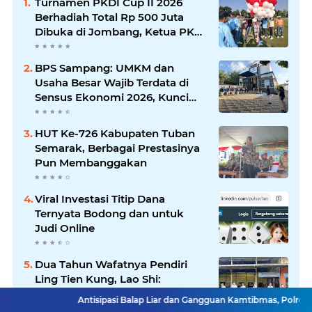
Turnamen PKDI Cup II 2026
Berhadiah Total Rp 500 Juta
Dibuka di Jombang, Ketua PKDI
Jatim Syaifullah Mahdi: Ajang
Silaturrahmi dan Media
BPS Sampang: UMKM dan
Komunikasi Antar-Kades untuk
Usaha Besar Wajib Terdata di
Memajukan Desa
Sensus Ekonomi 2026, Kunci
Kebijakan Tepat Sasaran
HUT Ke-726 Kabupaten Tuban
Semarak, Berbagai Prestasinya
Pun Membanggakan
Viral Investasi Titip Dana
Ternyata Bodong dan untuk
Judi Online
Dua Tahun Wafatnya Pendiri
Ling Tien Kung, Lao Shi:
Amanah Harus Kita
Antisipasi Balap Liar dan Gangguan Kamtibmas, Polres Pam
Laksanakan!