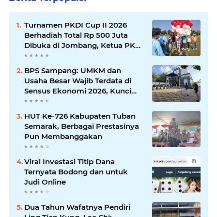
Turnamen PKDI Cup II 2026
Berhadiah Total Rp 500 Juta
Dibuka di Jombang, Ketua PKDI
Jatim Syaifullah Mahdi: Ajang
Silaturrahmi dan Media
BPS Sampang: UMKM dan
Komunikasi Antar-Kades untuk
Usaha Besar Wajib Terdata di
Memajukan Desa
Sensus Ekonomi 2026, Kunci
Kebijakan Tepat Sasaran
HUT Ke-726 Kabupaten Tuban
Semarak, Berbagai Prestasinya
Pun Membanggakan
Viral Investasi Titip Dana
Ternyata Bodong dan untuk
Judi Online
Dua Tahun Wafatnya Pendiri