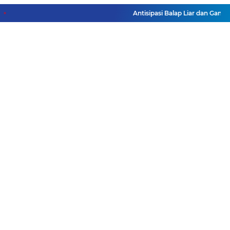
Antisipasi Balap Liar dan Gang
Facebook
Instagram
Pinterest
Twitter
YouTube
Redaksi
Pasang Iklan
Pedoman Media Siber
Disclaimer
Privacy Policy
Pedoman Media Siber
Copyright ©
2026 DutaJatim.Com