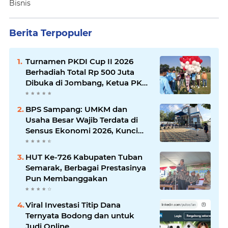
Bisnis
Berita Terpopuler
Turnamen PKDI Cup II 2026
Berhadiah Total Rp 500 Juta
Dibuka di Jombang, Ketua PKDI
Jatim Syaifullah Mahdi: Ajang
Silaturrahmi dan Media
BPS Sampang: UMKM dan
Komunikasi Antar-Kades untuk
Usaha Besar Wajib Terdata di
Memajukan Desa
Sensus Ekonomi 2026, Kunci
Kebijakan Tepat Sasaran
HUT Ke-726 Kabupaten Tuban
Semarak, Berbagai Prestasinya
Pun Membanggakan
Viral Investasi Titip Dana
Ternyata Bodong dan untuk
Judi Online