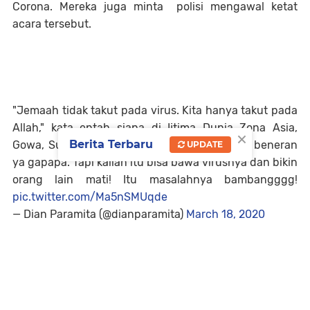
Corona. Mereka juga minta polisi mengawal ketat
acara tersebut.
"Jemaah tidak takut pada virus. Kita hanya takut pada
Allah," kata entah siapa di Ijtima Dunia Zona Asia,
×
Berita Terbaru
Gowa, SulSel. Kalo kalian siap mati dan mati beneran
UPDATE
ya gapapa. Tapi kalian itu bisa bawa virusnya dan bikin
orang lain mati! Itu masalahnya bambangggg!
pic.twitter.com/Ma5nSMUqde
— Dian Paramita (@dianparamita)
March 18, 2020