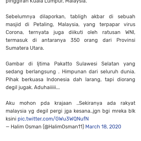
pinggiran Kuala Lumpur, Malaysia.
Sebelumnya dilaporkan, tabligh akbar di sebuah
masjid di Petaling, Malaysia, yang terpapar virus
Corona, ternyata juga diikuti oleh ratusan WNI,
termasuk di antaranya 350 orang dari Provinsi
Sumatera Utara.
Gambar di Ijtima Pakatto Sulawesi Selatan yang
sedang berlangsung . Himpunan dari seluruh dunia.
Pihak berkuasa Indonesia dah larang, tapi diorang
degil jugak. Aduhaiiiii...
Aku mohon pda krajaan ..Sekiranya ada rakyat
malaysia yg degil pergi jga kesana..jgn bgi mreka blk
ksini
pic.twitter.com/GWu3WQNufN
— Halim Osman (@HalimOsman11)
March 18, 2020