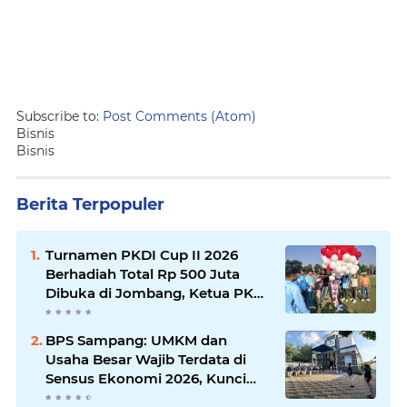
Subscribe to:
Post Comments (Atom)
Bisnis
Bisnis
Berita Terpopuler
Turnamen PKDI Cup II 2026
Berhadiah Total Rp 500 Juta
Dibuka di Jombang, Ketua PKDI
Jatim Syaifullah Mahdi: Ajang
Silaturrahmi dan Media
BPS Sampang: UMKM dan
Komunikasi Antar-Kades untuk
Usaha Besar Wajib Terdata di
Memajukan Desa
Sensus Ekonomi 2026, Kunci
Kebijakan Tepat Sasaran