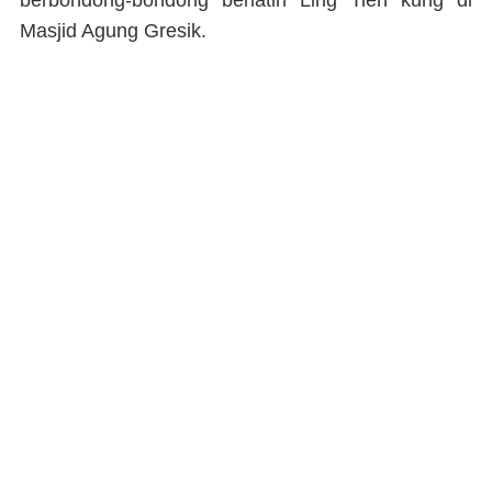
berbondong-bondong berlatih Ling Tien kung di
Masjid Agung Gresik.