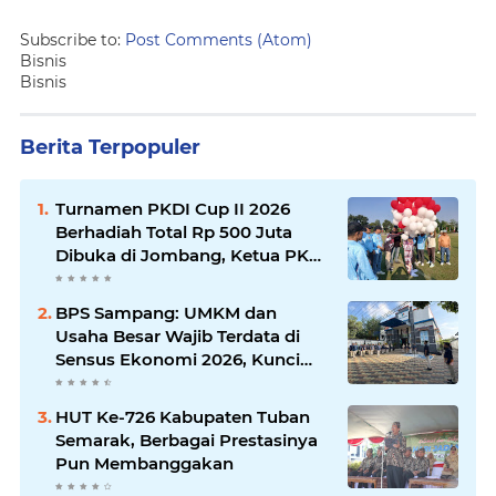
Subscribe to:
Post Comments (Atom)
Bisnis
Bisnis
Berita Terpopuler
Turnamen PKDI Cup II 2026
Berhadiah Total Rp 500 Juta
Dibuka di Jombang, Ketua PKDI
Jatim Syaifullah Mahdi: Ajang
Silaturrahmi dan Media
BPS Sampang: UMKM dan
Komunikasi Antar-Kades untuk
Usaha Besar Wajib Terdata di
Memajukan Desa
Sensus Ekonomi 2026, Kunci
Kebijakan Tepat Sasaran
HUT Ke-726 Kabupaten Tuban
Semarak, Berbagai Prestasinya
Pun Membanggakan