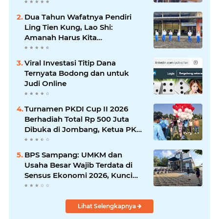
Dua Tahun Wafatnya Pendiri
Ling Tien Kung, Lao Shi:
Amanah Harus Kita
Laksanakan!
Viral Investasi Titip Dana
Ternyata Bodong dan untuk
Judi Online
Turnamen PKDI Cup II 2026
Berhadiah Total Rp 500 Juta
Dibuka di Jombang, Ketua PKDI
Jatim Syaifullah Mahdi: Ajang
Silaturrahmi dan Media
BPS Sampang: UMKM dan
Komunikasi Antar-Kades untuk
Usaha Besar Wajib Terdata di
Memajukan Desa
Sensus Ekonomi 2026, Kunci
Kebijakan Tepat Sasaran
Lihat Selengkapnya