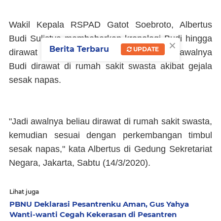
Wakil Kepala RSPAD Gatot Soebroto, Albertus
Budi Sulistya membeberkan kronologi Budi hingga
×
Berita Terbaru
UPDATE
dirawat di RSPAD. Albertus mengatakan awalnya
Budi dirawat di rumah sakit swasta akibat gejala
sesak napas.
"Jadi awalnya beliau dirawat di rumah sakit swasta,
kemudian sesuai dengan perkembangan timbul
sesak napas," kata Albertus di Gedung Sekretariat
Negara, Jakarta, Sabtu (14/3/2020).
Lihat juga
PBNU Deklarasi Pesantrenku Aman, Gus Yahya
Wanti-wanti Cegah Kekerasan di Pesantren