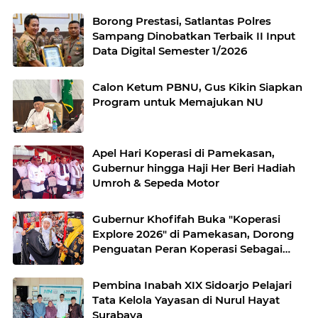
Borong Prestasi, Satlantas Polres
Sampang Dinobatkan Terbaik II Input
Data Digital Semester 1/2026
Calon Ketum PBNU, Gus Kikin Siapkan
Program untuk Memajukan NU
Apel Hari Koperasi di Pamekasan,
Gubernur hingga Haji Her Beri Hadiah
Umroh & Sepeda Motor
Gubernur Khofifah Buka "Koperasi
Explore 2026" di Pamekasan, Dorong
Penguatan Peran Koperasi Sebagai
Penggerak Ekonomi Kerakyatan
Sekaligus Perluas Akses Promosi
Pembina Inabah XIX Sidoarjo Pelajari
Pelaku UMKM
Tata Kelola Yayasan di Nurul Hayat
Surabaya