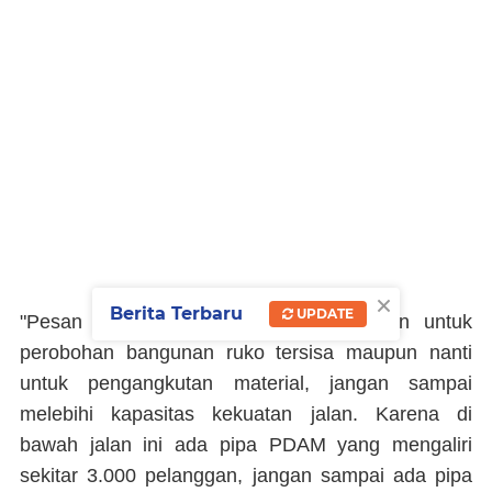
×
Berita Terbaru
UPDATE
"Pesan saya, alat berat yang digunakan untuk
perobohan bangunan ruko tersisa maupun nanti
untuk pengangkutan material, jangan sampai
melebihi kapasitas kekuatan jalan. Karena di
bawah jalan ini ada pipa PDAM yang mengaliri
sekitar 3.000 pelanggan, jangan sampai ada pipa