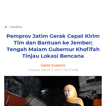
›
Headline
Pemprov Jatim Gerak Cepat Kirim
Tim dan Bantuan ke Jember;
Tengah Malam Gubernur Khofifah
Tinjau Lokasi Bencana
Gatot Susanto
Tuesday, March 3, 2020 | 06:23 WIB