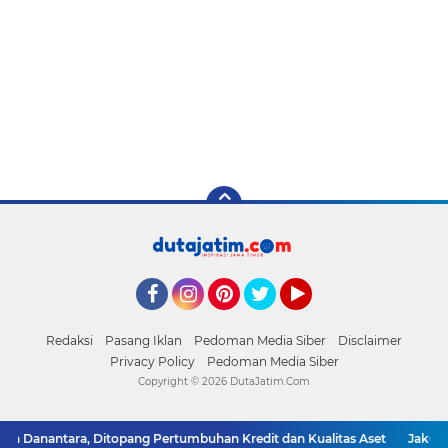
Facebook
Instagram
Pinterest
Twitter
YouTube
Redaksi
Pasang Iklan
Pedoman Media Siber
Disclaimer
Privacy Policy
Pedoman Media Siber
Copyright ©
2026 DutaJatim.Com
nantara, Ditopang Pertumbuhan Kredit dan Kualitas Aset
JakOne Mobil