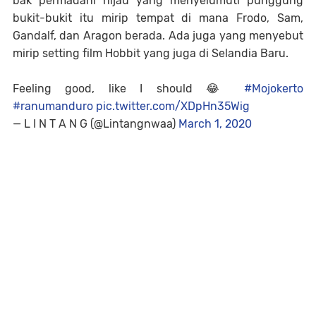
bak permadani hijau yang menyelumuti punggung
bukit-bukit itu mirip tempat di mana Frodo, Sam,
Gandalf, dan Aragon berada. Ada juga yang menyebut
mirip setting film Hobbit yang juga di Selandia Baru.
Feeling good, like I should 😂
#Mojokerto
#ranumanduro
pic.twitter.com/XDpHn35Wig
— L I N T A N G (@Lintangnwaa)
March 1, 2020