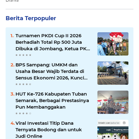
Bisnis
Berita Terpopuler
Turnamen PKDI Cup II 2026
Berhadiah Total Rp 500 Juta
Dibuka di Jombang, Ketua PKDI
Jatim Syaifullah Mahdi: Ajang
Silaturrahmi dan Media
BPS Sampang: UMKM dan
Komunikasi Antar-Kades untuk
Usaha Besar Wajib Terdata di
Memajukan Desa
Sensus Ekonomi 2026, Kunci
Kebijakan Tepat Sasaran
HUT Ke-726 Kabupaten Tuban
Semarak, Berbagai Prestasinya
Pun Membanggakan
Viral Investasi Titip Dana
Ternyata Bodong dan untuk
Judi Online