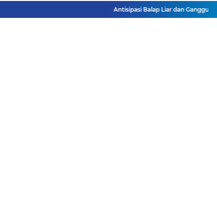
Antisipasi Balap Liar dan Gangguan Ka
Facebook
Instagram
Pinterest
Twitter
YouTube
Redaksi
Pasang Iklan
Pedoman Media Siber
Disclaimer
Privacy Policy
Pedoman Media Siber
Copyright ©
2026 DutaJatim.Com