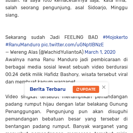
susah. Ya saya foto kemacetannya saja," kata Irma,
salah seorang pengunjung, asal Sidoarjo, Minggu
siang.
Sekarang sudah Jadi FEELING BAD
#Mojokerto
#RanuManduro
pic.twitter.com/uGNptlBNzE
— Wereng Alas (@WachidYuliantoA)
March 1, 2020
Awalnya nama Ranu Manduro jadi pembicaraan di
berbagai media sosial lewat sebuah video berdurasi
00.24 detik milik Hafidz Bashory, wisata tersebut viral
dan membuat kagum warganet.
×
Berita Terbaru
UPDATE
Video singkat tersebut menampilkan pemandangan
padang rumput hijau dengan latar belakang Gunung
Penanggungan. Pengunjung pun akan disuguhi
pemandangan bebatuan besar yang tersebar di
bentangan padang rumput. Banyak warganet yang