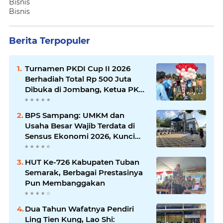
Bisnis
Bisnis
Berita Terpopuler
Turnamen PKDI Cup II 2026
Berhadiah Total Rp 500 Juta
Dibuka di Jombang, Ketua PKDI
Jatim Syaifullah Mahdi: Ajang
Silaturrahmi dan Media
BPS Sampang: UMKM dan
Komunikasi Antar-Kades untuk
Usaha Besar Wajib Terdata di
Memajukan Desa
Sensus Ekonomi 2026, Kunci
Kebijakan Tepat Sasaran
HUT Ke-726 Kabupaten Tuban
Semarak, Berbagai Prestasinya
Pun Membanggakan
Dua Tahun Wafatnya Pendiri
Ling Tien Kung, Lao Shi: