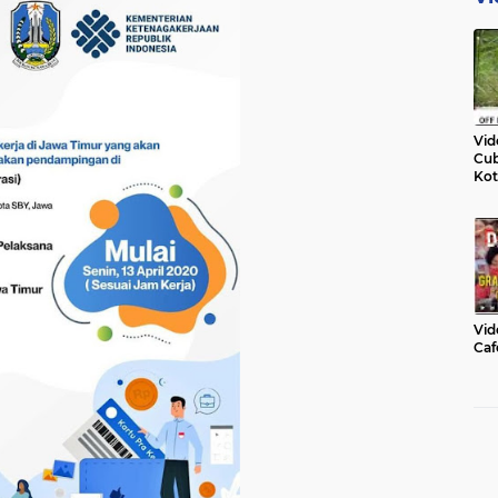
Vid
Cub
Kot
Vid
Caf