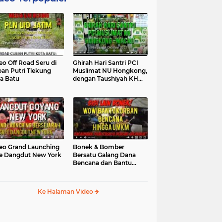
eo Off Road Seru di
Ghirah Hari Santri PCI
an Putri Tlekung
Muslimat NU Hongkong,
a Batu
dengan Taushiyah KH
Marzuki...
eo Grand Launching
Bonek & Bomber
e Dangdut New York
Bersatu Galang Dana
Bencana dan Bantu
UMKM, Mengapa Tidak...
Ke Halaman Video