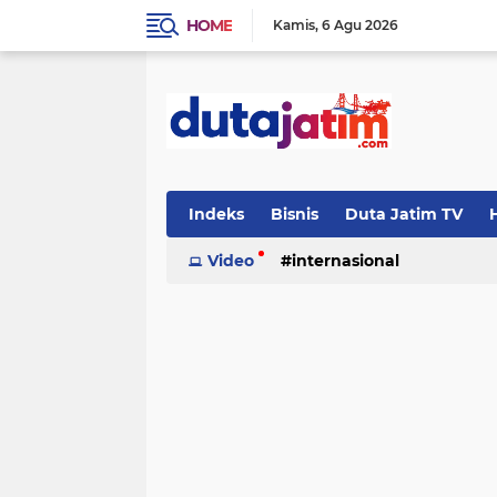
HOME
Kamis
6 Agu 2026
Indeks
Bisnis
Duta Jatim TV
H
Video
internasional