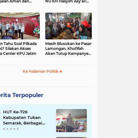
jalan Aman dan
NU KH Hasyim Asy’ari
car, KPU Jatim
dan Gus Dur
esiasi Petugas KPPS
in Tahu Soal Pilkada
Masih Blusukan ke Pasar
4? Silakan Akses
Lamongan, Khofifah
a Center KPU Jatim
Akan Tutup Kampanye
Besok dengan Dzikir,
Sholawat dan Doa di
Jatim Expo
Ke Halaman Politik
rita Terpopuler
HUT Ke-726
Kabupaten Tuban
Semarak, Berbagai
Prestasinya Pun
Membanggakan