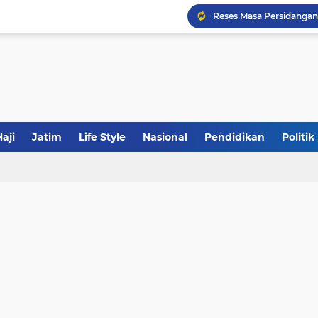
Tabrak Lari di Pamekas
Calon Ketum PBNU, Gus
JakOne Mobile Antar Ban
aji
Jatim
Life Style
Nasional
Pendidikan
Politik
Sinergi Fiskal Moneter: 