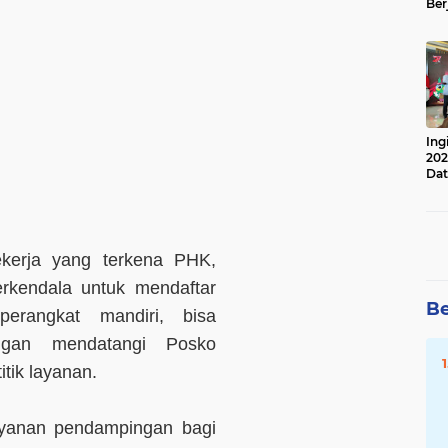
Ber
Lan
Apr
Ing
202
Dat
ekerja yang terkena PHK,
rkendala untuk mendaftar
Be
erangkat mandiri, bisa
ngan mendatangi Posko
tik layanan.
layanan pendampingan bagi