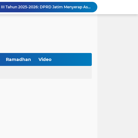
Reses Masa Persidangan III Tahun 2025-2026: DPRD Jatim Menyerap Aspirasi Mengawal Pembangunan Jawa Timur
Kemenkop Tekankan Peran Strategis Manajer dalam Menentukan Keberhasilan KDKMP
an, Pengemudi Ditangkap
Khutbah Jumat: Berpegang Teguh pada Akidah Ahlus Sunnah wal Jamaah, Akidah Mayoritas Umat
Borong Prestasi, Satlantas Polres Sampang Dinobatkan Terbaik II Input Data Digital Semester 1/2026
 Kikin Siapkan Program untuk Memajukan NU
BNI Catat Fundamental Bisnis Kokoh di Bawah Danantara, Ditopang Pertumbuhan Kredit dan Kualitas Aset
k Jakarta Raih Digital Excellence Awards 2026
Ramadhan
Video
Peringatan HAN 2026, Pemerintah Pusat Apresiasi Komitmen Surabaya Penuhi Hak dan Lindungi Anak
Arah Baru Industri Jasa Keuangan