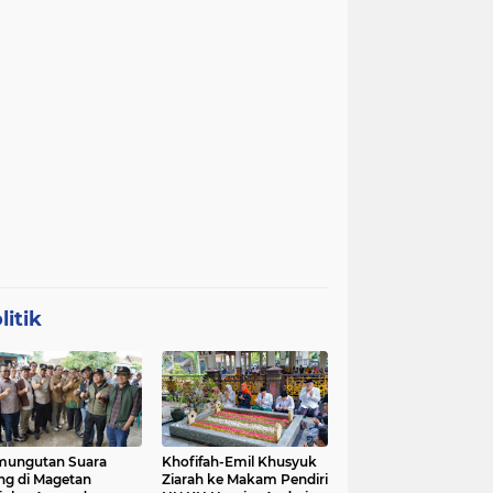
litik
mungutan Suara
Khofifah-Emil Khusyuk
ng di Magetan
Ziarah ke Makam Pendiri