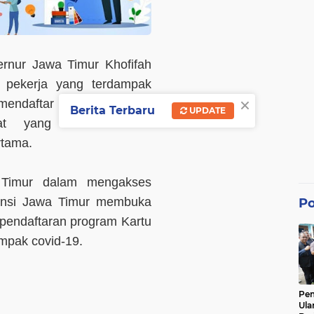
nur Jawa Timur Khofifah
 pekerja yang terdampak
×
mendaftar program Kartu
Berita Terbaru
UPDATE
sat yang telah dibuka
rtama.
Timur dalam mengakses
vinsi Jawa Timur membuka
Po
pendaftaran program Kartu
ampak covid-19.
Pe
Ula