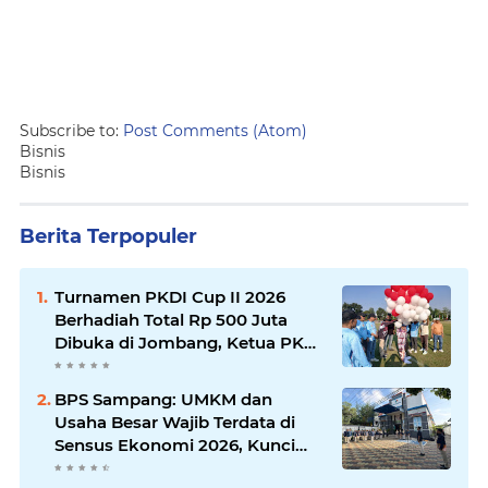
Subscribe to:
Post Comments (Atom)
Bisnis
Bisnis
Berita Terpopuler
Turnamen PKDI Cup II 2026
Berhadiah Total Rp 500 Juta
Dibuka di Jombang, Ketua PKDI
Jatim Syaifullah Mahdi: Ajang
Silaturrahmi dan Media
BPS Sampang: UMKM dan
Komunikasi Antar-Kades untuk
Usaha Besar Wajib Terdata di
Memajukan Desa
Sensus Ekonomi 2026, Kunci
Kebijakan Tepat Sasaran