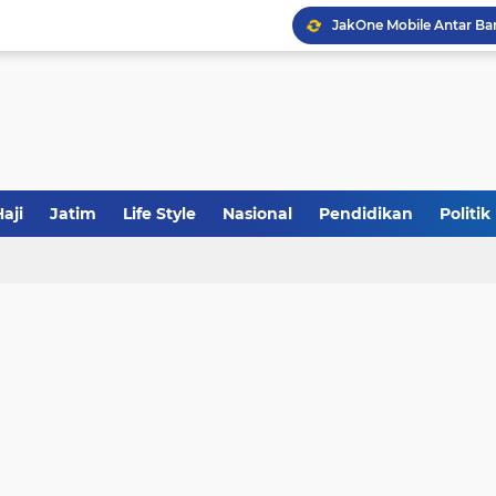
JakOne Mobile Antar Ban
Sinergi Fiskal Moneter: 
Tabrak Lari di Pamekas
aji
Jatim
Life Style
Nasional
Pendidikan
Politik
Calon Ketum PBNU, Gus