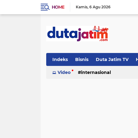
HOME
Kamis
6 Agu 2026
Indeks
Bisnis
Duta Jatim TV
H
Video
internasional