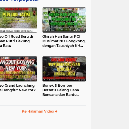
eo Off Road Seru di
Ghirah Hari Santri PCI
an Putri Tlekung
Muslimat NU Hongkong,
a Batu
dengan Taushiyah KH
Marzuki...
eo Grand Launching
Bonek & Bomber
e Dangdut New York
Bersatu Galang Dana
Bencana dan Bantu
UMKM, Mengapa Tidak...
Ke Halaman Video