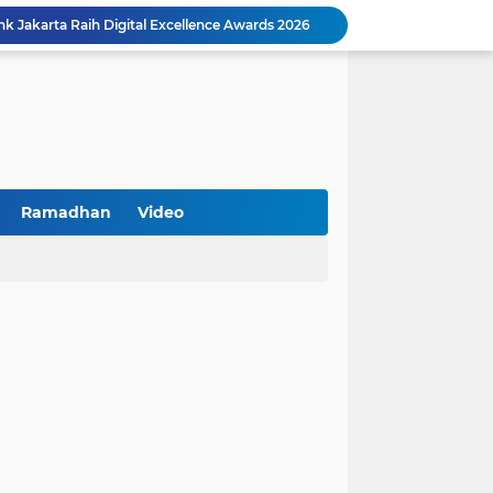
k Jakarta Raih Digital Excellence Awards 2026
Peringatan HAN 2026, Pemerintah Pusat Apresiasi Komitmen Surabaya Penuhi Hak dan Lindungi Anak
Arah Baru Industri Jasa Keuangan
Reses Masa Persidangan III Tahun 2025-2026: DPRD Jatim Menyerap Aspirasi Mengawal Pembangunan Jawa Timur
Kemenkop Tekankan Peran Strategis Manajer dalam Menentukan Keberhasilan KDKMP
an, Pengemudi Ditangkap
Khutbah Jumat: Berpegang Teguh pada Akidah Ahlus Sunnah wal Jamaah, Akidah Mayoritas Umat
Borong Prestasi, Satlantas Polres Sampang Dinobatkan Terbaik II Input Data Digital Semester 1/2026
Ramadhan
Video
 Kikin Siapkan Program untuk Memajukan NU
BNI Catat Fundamental Bisnis Kokoh di Bawah Danantara, Ditopang Pertumbuhan Kredit dan Kualitas Aset