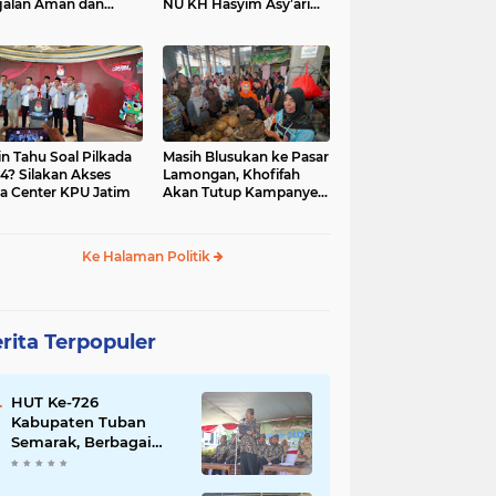
jalan Aman dan
NU KH Hasyim Asy’ari
car, KPU Jatim
dan Gus Dur
esiasi Petugas KPPS
in Tahu Soal Pilkada
Masih Blusukan ke Pasar
4? Silakan Akses
Lamongan, Khofifah
a Center KPU Jatim
Akan Tutup Kampanye
Besok dengan Dzikir,
Sholawat dan Doa di
Jatim Expo
Ke Halaman Politik
rita Terpopuler
HUT Ke-726
Kabupaten Tuban
Semarak, Berbagai
Prestasinya Pun
Membanggakan