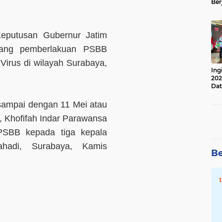
Ber
Lan
Apr
 Keputusan Gubernur Jatim
ntang pemberlakuan PSBB
irus di wilayah Surabaya,
Ing
202
Dat
l sampai dengan 11 Mei atau
m, Khofifah Indar Parawansa
PSBB kepada tiga kepala
hadi, Surabaya, Kamis
Be