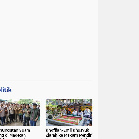
litik
mungutan Suara
Khofifah-Emil Khusyuk
ng di Magetan
Ziarah ke Makam Pendiri