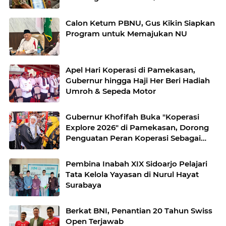
Calon Ketum PBNU, Gus Kikin Siapkan
Program untuk Memajukan NU
Apel Hari Koperasi di Pamekasan,
Gubernur hingga Haji Her Beri Hadiah
Umroh & Sepeda Motor
Gubernur Khofifah Buka "Koperasi
Explore 2026" di Pamekasan, Dorong
Penguatan Peran Koperasi Sebagai
Penggerak Ekonomi Kerakyatan
Sekaligus Perluas Akses Promosi
Pembina Inabah XIX Sidoarjo Pelajari
Pelaku UMKM
Tata Kelola Yayasan di Nurul Hayat
Surabaya
Berkat BNI, Penantian 20 Tahun Swiss
Open Terjawab