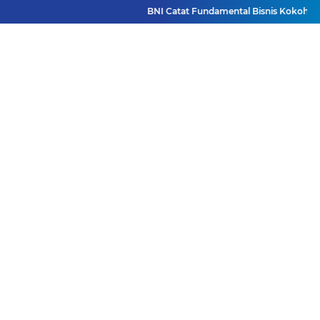
BNI Catat Fundamental Bisnis Kokoh di Ba
Facebook
Instagram
Pinterest
Twitter
YouTube
Redaksi
Pasang Iklan
Pedoman Media Siber
Disclaimer
Privacy Policy
Pedoman Media Siber
Copyright ©
2026 DutaJatim.Com