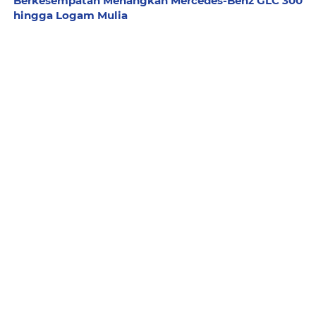
Berkesempatan Menangkan Mercedes-Benz GLC 300
hingga Logam Mulia