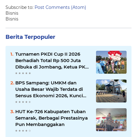
Subscribe to:
Post Comments (Atom)
Bisnis
Bisnis
Berita Terpopuler
Turnamen PKDI Cup II 2026
Berhadiah Total Rp 500 Juta
Dibuka di Jombang, Ketua PKDI
Jatim Syaifullah Mahdi: Ajang
Silaturrahmi dan Media
BPS Sampang: UMKM dan
Komunikasi Antar-Kades untuk
Usaha Besar Wajib Terdata di
Memajukan Desa
Sensus Ekonomi 2026, Kunci
Kebijakan Tepat Sasaran
HUT Ke-726 Kabupaten Tuban
Semarak, Berbagai Prestasinya
Pun Membanggakan