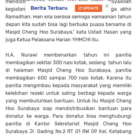
mendistribusikan sekitar 300 nasi kotak. InsyaAllah
×
Berita Terbaru
UPDATE
kegiatan ini akan terus berlangsung hingga akhir
Ramadhan. Mari kita berdoa semoga Ramadhan tahun
depan kita sudah bisa lagi berbuka puasa bersama di
Masjid Cheng Hoo Surabaya,” kata Ustad Hasan yang
juga Ketua Pelaksana Harian YHMCHI itu.
H.A. Nurawi membenarkan tahun ini panitia
membagikan sekitar 300 nasi kotak, sedang tahun lalu
di halaman Masjid Cheng Hoo Surabaya, panitia
membagikan 600 sampai 700 nasi kotak. Karena itu
panitia mengimbau kepada masyarakat yang memiliki
kelebihan rezeki untuk saling berbagi kepada warga
yang membutuhkan bantuan. Untuk itu Masjid Cheng
Hoo Surabaya siap mendistribusikan bantuan para
donatur ke warga. Para donatur bisa menghubungi
panitia di Kantor Sekretariat Masjid Cheng Hoo
Surabaya Jl. Gading No.2 RT 01 RW 09 Kel. Ketabang