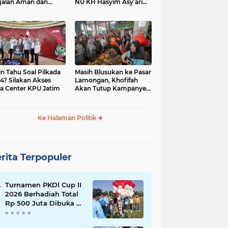
jalan Aman dan
NU KH Hasyim Asy’ari
car, KPU Jatim
dan Gus Dur
esiasi Petugas KPPS
in Tahu Soal Pilkada
Masih Blusukan ke Pasar
4? Silakan Akses
Lamongan, Khofifah
a Center KPU Jatim
Akan Tutup Kampanye
Besok dengan Dzikir,
Sholawat dan Doa di
Jatim Expo
Ke Halaman Politik
rita Terpopuler
Turnamen PKDI Cup II
2026 Berhadiah Total
Rp 500 Juta Dibuka di
Jombang, Ketua PKDI
Jatim Syaifullah