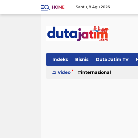
HOME
Sabtu
8 Agu 2026
Indeks
Bisnis
Duta Jatim TV
H
Video
internasional