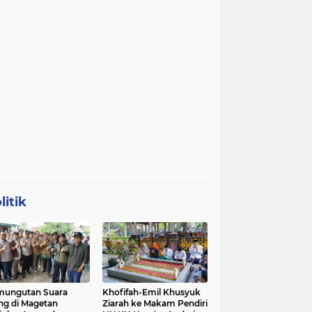
litik
mungutan Suara
Khofifah-Emil Khusyuk
ng di Magetan
Ziarah ke Makam Pendiri