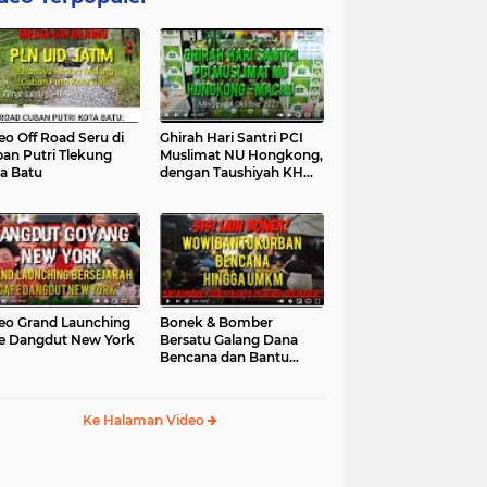
eo Off Road Seru di
Ghirah Hari Santri PCI
an Putri Tlekung
Muslimat NU Hongkong,
a Batu
dengan Taushiyah KH
Marzuki...
eo Grand Launching
Bonek & Bomber
e Dangdut New York
Bersatu Galang Dana
Bencana dan Bantu
UMKM, Mengapa Tidak...
Ke Halaman Video