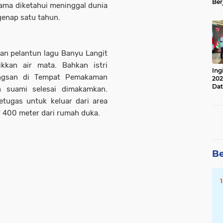
Ber
tama diketahui meninggal dunia
Lan
genap satu tahun.
Apr
n pelantun lagu Banyu Langit
ikkan air mata. Bahkan istri
Ing
ingsan di Tempat Pemakaman
202
Dat
h suami selesai dimakamkan.
etugas untuk keluar dari area
 400 meter dari rumah duka.
Be