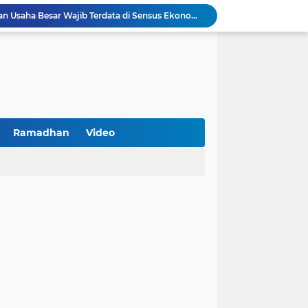
Turnamen PKDI Cup II 2026 Berhadiah Total Rp 500 Juta Dibuka di Jombang, Ketua PKDI Jatim Syaifullah Mahdi: Ajang Silaturrahmi dan Media Komunikasi Antar-Kades untuk Memajukan Desa
at Kemerdekaan
PKDI Cup II 2026 Resmi Bergulir di SGMRP Pamekasan, Bupati Dukung Bangun Stadion Di 13 Kecamatan untuk Pemerataan Sarana Olahraga
BNI Catat Fundamental Bisnis Kokoh di Bawah Danantara, Ditopang Pertumbuhan Kredit dan Kualitas Aset
k Jakarta Raih Digital Excellence Awards 2026
Peringatan HAN 2026, Pemerintah Pusat Apresiasi Komitmen Surabaya Penuhi Hak dan Lindungi Anak
Arah Baru Industri Jasa Keuangan
Antisipasi Balap Liar dan Gangguan Kamtibmas, Polres Pamekasan Amankan 62 Unit Sepeda Motor
Ramadhan
Video
Kawal Perencanaan Pembangunan Tepat Sasaran, Polsek Tlanakan Hadiri Musrenbangdes Desa Bandaran
BPS Sampang: UMKM dan Usaha Besar Wajib Terdata di Sensus Ekonomi 2026, Kunci Kebijakan Tepat Sasaran