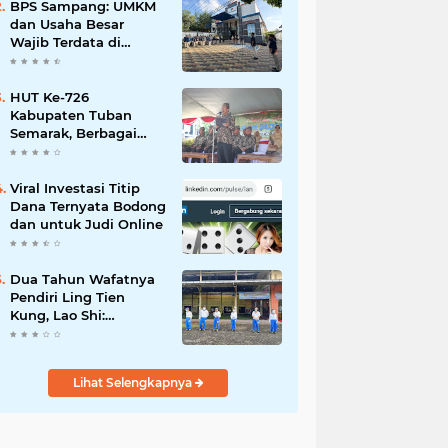
Mahdi: Ajang
BPS Sampang: UMKM
Silaturrahmi dan
dan Usaha Besar
Media Komunikasi
Wajib Terdata di
Antar-Kades untuk
Sensus Ekonomi 2026,
Memajukan Desa
Kunci Kebijakan Tepat
Sasaran
HUT Ke-726
Kabupaten Tuban
Semarak, Berbagai
Prestasinya Pun
Membanggakan
Viral Investasi Titip
Dana Ternyata Bodong
dan untuk Judi Online
Dua Tahun Wafatnya
Pendiri Ling Tien
Kung, Lao Shi:
Amanah Harus Kita
Laksanakan!
Lihat Selengkapnya