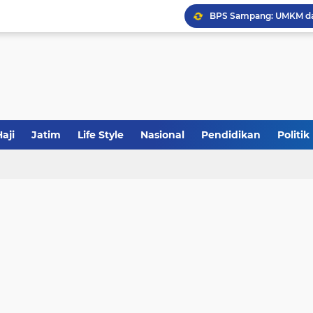
Khutbah Jumat: Meraw
JakOne Mobile Antar Ban
Sinergi Fiskal Moneter: 
aji
Jatim
Life Style
Nasional
Pendidikan
Politik