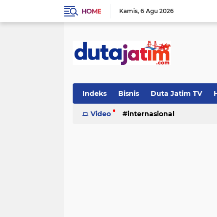
HOME
Kamis
6 Agu 2026
Indeks
Bisnis
Duta Jatim TV
H
Video
internasional