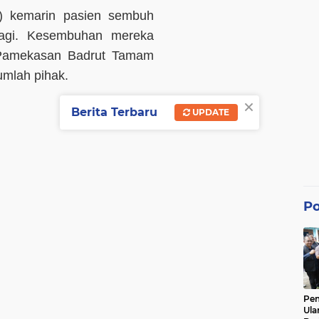
0) kemarin pasien sembuh
lagi. Kesembuhan mereka
 Pamekasan Badrut Tamam
umlah pihak.
×
Berita Terbaru
UPDATE
Po
Pe
Ula