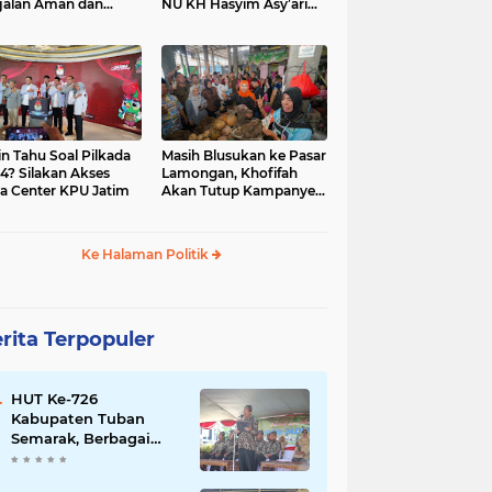
jalan Aman dan
NU KH Hasyim Asy’ari
car, KPU Jatim
dan Gus Dur
esiasi Petugas KPPS
in Tahu Soal Pilkada
Masih Blusukan ke Pasar
4? Silakan Akses
Lamongan, Khofifah
a Center KPU Jatim
Akan Tutup Kampanye
Besok dengan Dzikir,
Sholawat dan Doa di
Jatim Expo
Ke Halaman Politik
rita Terpopuler
HUT Ke-726
Kabupaten Tuban
Semarak, Berbagai
Prestasinya Pun
Membanggakan