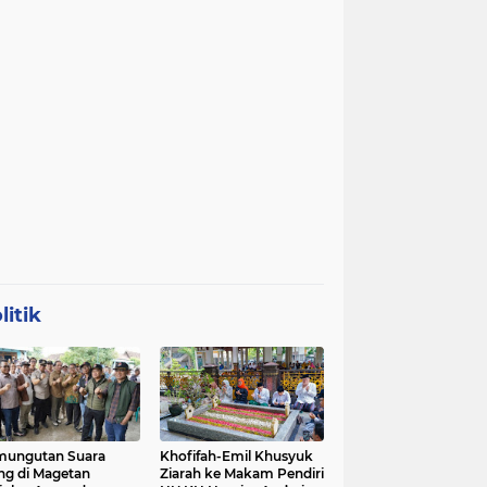
litik
mungutan Suara
Khofifah-Emil Khusyuk
ng di Magetan
Ziarah ke Makam Pendiri