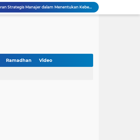
Kemenkop Tekankan Peran Strategis Manajer dalam Menentukan Keberhasilan KDKMP
an, Pengemudi Ditangkap
Khutbah Jumat: Berpegang Teguh pada Akidah Ahlus Sunnah wal Jamaah, Akidah Mayoritas Umat
Borong Prestasi, Satlantas Polres Sampang Dinobatkan Terbaik II Input Data Digital Semester 1/2026
 Kikin Siapkan Program untuk Memajukan NU
BNI Catat Fundamental Bisnis Kokoh di Bawah Danantara, Ditopang Pertumbuhan Kredit dan Kualitas Aset
k Jakarta Raih Digital Excellence Awards 2026
Peringatan HAN 2026, Pemerintah Pusat Apresiasi Komitmen Surabaya Penuhi Hak dan Lindungi Anak
Ramadhan
Video
Arah Baru Industri Jasa Keuangan
Reses Masa Persidangan III Tahun 2025-2026: DPRD Jatim Menyerap Aspirasi Mengawal Pembangunan Jawa Timur