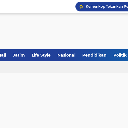
Tabrak Lari di Pamekas
Calon Ketum PBNU, Gus
JakOne Mobile Antar Ban
aji
Jatim
Life Style
Nasional
Pendidikan
Politik
Sinergi Fiskal Moneter: 