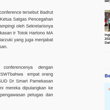
Ber
Lan
Apr
onference tersebut Badrut
 Ketua Satgas Pencegahan
mpingi oleh Sekretarisnya
asan Ir Totok Hartono MA
Ing
202
arzuki yang juga menjabat
Dat
san.
conferencenya dengan
h SWTbahwa empat orang
Be
 RSUD Dr Smart Pamekasan
ini mereka dipulangkan ke
 pengawasan petugas dan