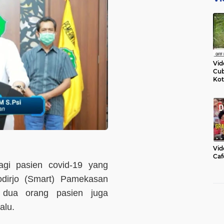
Vid
Cub
Kot
Vid
Caf
agi pasien covid-19 yang
dirjo (Smart) Pamekasan
 dua orang pasien juga
alu.