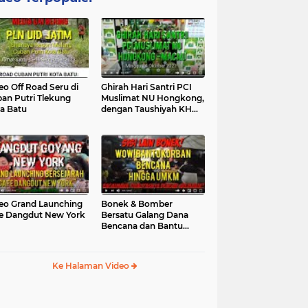
eo Off Road Seru di
Ghirah Hari Santri PCI
an Putri Tlekung
Muslimat NU Hongkong,
a Batu
dengan Taushiyah KH
Marzuki...
eo Grand Launching
Bonek & Bomber
e Dangdut New York
Bersatu Galang Dana
Bencana dan Bantu
UMKM, Mengapa Tidak...
Ke Halaman Video