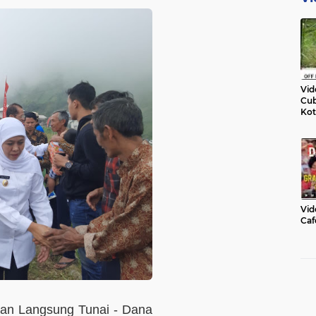
Vid
Cub
Kot
Vid
Caf
an Langsung Tunai - Dana