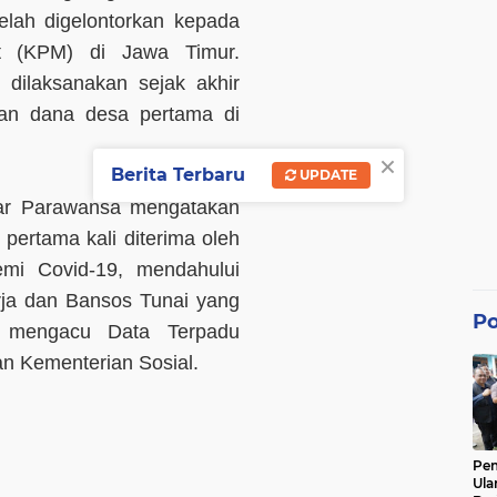
elah digelontorkan kepada
t (KPM) di Jawa Timur.
 dilaksanakan sejak akhir
ran dana desa pertama di
×
Berita Terbaru
UPDATE
dar Parawansa mengatakan
ertama kali diterima oleh
mi Covid-19, mendahului
rja dan Bansos Tunai yang
Po
 mengacu Data Terpadu
an Kementerian Sosial.
Pe
Ula