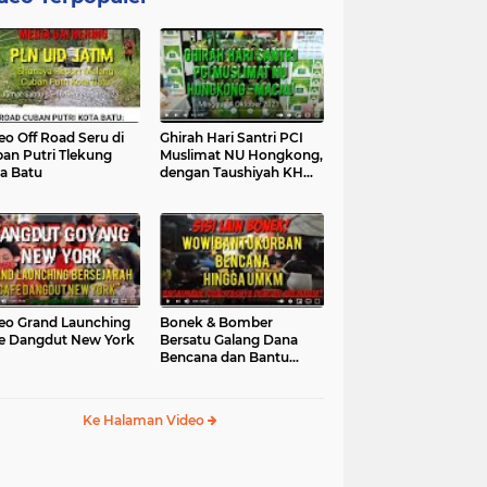
eo Off Road Seru di
Ghirah Hari Santri PCI
an Putri Tlekung
Muslimat NU Hongkong,
a Batu
dengan Taushiyah KH
Marzuki...
eo Grand Launching
Bonek & Bomber
e Dangdut New York
Bersatu Galang Dana
Bencana dan Bantu
UMKM, Mengapa Tidak...
Ke Halaman Video