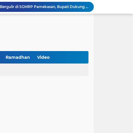
PKDI Cup II 2026 Resmi Bergulir di SGMRP Pamekasan, Bupati Dukung Bangun Stadion Di 13 Kecamatan untuk Pemerataan Sarana Olahraga
BNI Catat Fundamental Bisnis Kokoh di Bawah Danantara, Ditopang Pertumbuhan Kredit dan Kualitas Aset
k Jakarta Raih Digital Excellence Awards 2026
Peringatan HAN 2026, Pemerintah Pusat Apresiasi Komitmen Surabaya Penuhi Hak dan Lindungi Anak
Lora Mahfudz: Pemkab Sampang Pastikan Tidak Ada Warga Yang Tertinggal Belajar Al-Qur'an
Antisipasi Balap Liar dan Gangguan Kamtibmas, Polres Pamekasan Amankan 62 Unit Sepeda Motor
Kawal Perencanaan Pembangunan Tepat Sasaran, Polsek Tlanakan Hadiri Musrenbangdes Desa Bandaran
BPS Sampang: UMKM dan Usaha Besar Wajib Terdata di Sensus Ekonomi 2026, Kunci Kebijakan Tepat Sasaran
Ramadhan
Video
Turnamen PKDI Cup II 2026 Berhadiah Total Rp 500 Juta Dibuka di Jombang, Ketua PKDI Jatim Syaifullah Mahdi: Ajang Silaturrahmi dan Media Komunikasi Antar-Kades untuk Memajukan Desa
at Kemerdekaan