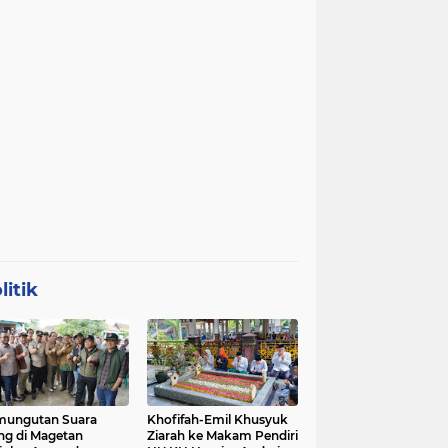
litik
mungutan Suara
Khofifah-Emil Khusyuk
ng di Magetan
Ziarah ke Makam Pendiri