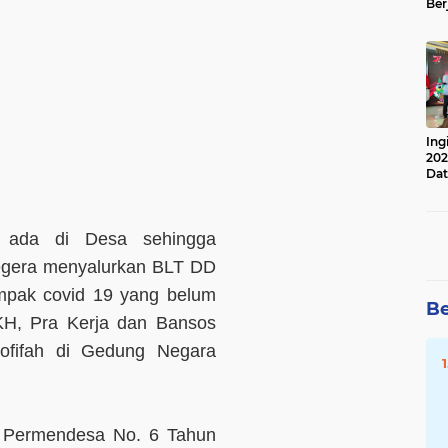
Ber
Lan
Apr
Ing
202
Dat
 ada di Desa sehingga
egera menyalurkan BLT DD
mpak covid 19 yang belum
Be
H, Pra Kerja dan Bansos
ofifah di Gedung Negara
n Permendesa No. 6 Tahun