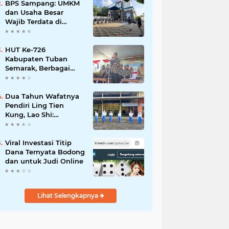
Mahdi: Ajang
BPS Sampang: UMKM
Silaturrahmi dan
dan Usaha Besar
Media Komunikasi
Wajib Terdata di
Antar-Kades untuk
Sensus Ekonomi 2026,
Memajukan Desa
Kunci Kebijakan Tepat
Sasaran
HUT Ke-726
Kabupaten Tuban
Semarak, Berbagai
Prestasinya Pun
Membanggakan
Dua Tahun Wafatnya
Pendiri Ling Tien
Kung, Lao Shi:
Amanah Harus Kita
Laksanakan!
Viral Investasi Titip
Dana Ternyata Bodong
dan untuk Judi Online
Lihat Selengkapnya