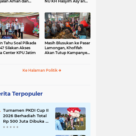
jalan Aman dan
NU KH Hasyim Asy’ari
car, KPU Jatim
dan Gus Dur
esiasi Petugas KPPS
in Tahu Soal Pilkada
Masih Blusukan ke Pasar
4? Silakan Akses
Lamongan, Khofifah
a Center KPU Jatim
Akan Tutup Kampanye
Besok dengan Dzikir,
Sholawat dan Doa di
Jatim Expo
Ke Halaman Politik
rita Terpopuler
Turnamen PKDI Cup II
2026 Berhadiah Total
Rp 500 Juta Dibuka di
Jombang, Ketua PKDI
Jatim Syaifullah