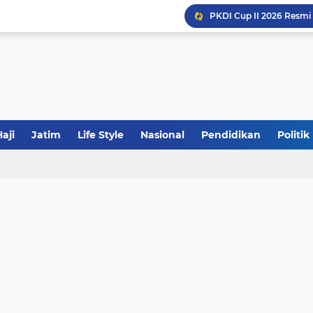
JakOne Mobile Antar Ban
aji
Jatim
Life Style
Nasional
Pendidikan
Politik
Khutbah Jumat: Meraw