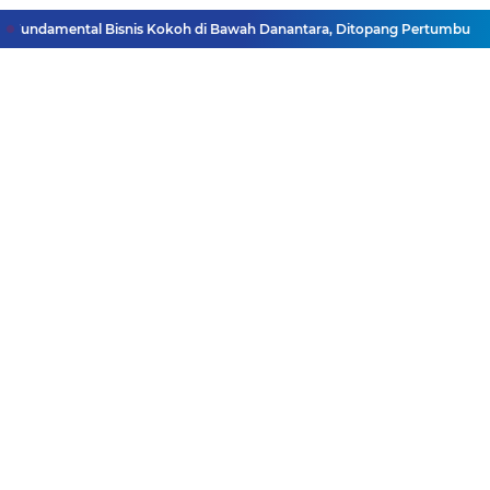
undamental Bisnis Kokoh di Bawah Danantara, Ditopang Pertumbuhan Kre
Facebook
Instagram
Pinterest
Twitter
YouTube
Redaksi
Pasang Iklan
Pedoman Media Siber
Disclaimer
Privacy Policy
Pedoman Media Siber
Copyright ©
2026 DutaJatim.Com