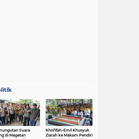
litik
mungutan Suara
Khofifah-Emil Khusyuk
ng di Magetan
Ziarah ke Makam Pendiri