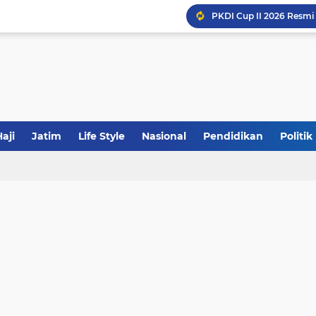
JakOne Mobile Antar Ban
Sinergi Fiskal Moneter: 
aji
Jatim
Life Style
Nasional
Pendidikan
Politik
Khutbah Jumat: Meraw