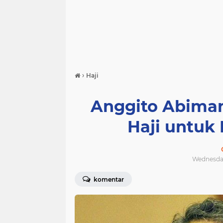
›
Haji
Anggito Abima
Haji untuk
Wednesday
komentar