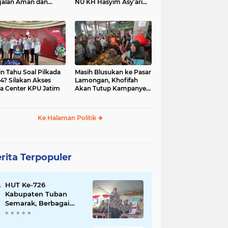
jalan Aman dan
NU KH Hasyim Asy’ari
car, KPU Jatim
dan Gus Dur
esiasi Petugas KPPS
in Tahu Soal Pilkada
Masih Blusukan ke Pasar
4? Silakan Akses
Lamongan, Khofifah
a Center KPU Jatim
Akan Tutup Kampanye
Besok dengan Dzikir,
Sholawat dan Doa di
Jatim Expo
Ke Halaman Politik
rita Terpopuler
HUT Ke-726
Kabupaten Tuban
Semarak, Berbagai
Prestasinya Pun
Membanggakan