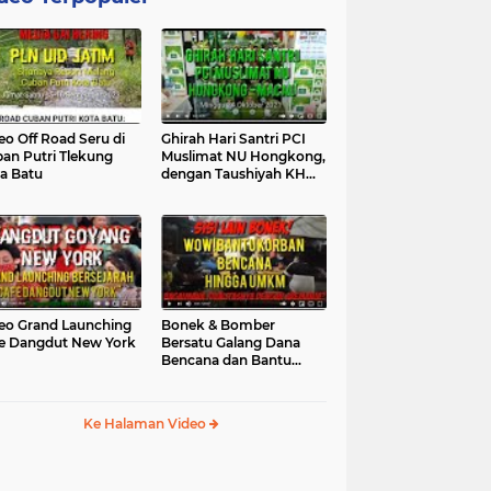
eo Off Road Seru di
Ghirah Hari Santri PCI
an Putri Tlekung
Muslimat NU Hongkong,
a Batu
dengan Taushiyah KH
Marzuki...
eo Grand Launching
Bonek & Bomber
e Dangdut New York
Bersatu Galang Dana
Bencana dan Bantu
UMKM, Mengapa Tidak...
Ke Halaman Video