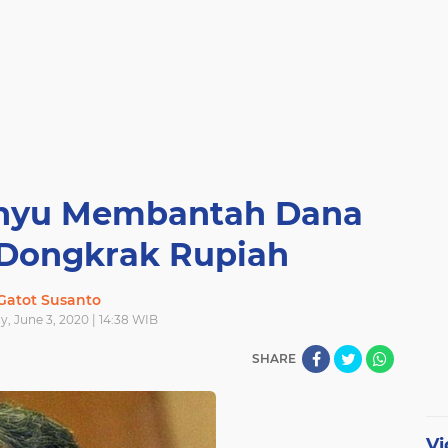
nyu Membantah Dana
 Dongkrak Rupiah
Gatot Susanto
, June 3, 2020 | 14:38 WIB
SHARE
Vi