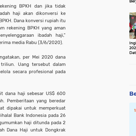
Ber
ekening BPKH dan jika tidak
Lan
Apr
adah haji akan dikonversi ke
BPKH. Dana konversi rupiah itu
alam rekening BPKH yang aman
nyelenggaraan ibadah haji,"
erima media Rabu (3/6/2020).
Ing
202
Dat
ngatakan, per Mei 2020 dana
 triliun. Uang tersebut dalam
elola secara profesional pada
Be
ait dana haji sebesar US$ 600
h. Pemberitaan yang beredar
at dipakai untuk memperkuat
Bihalal Bank Indonesia pada 26
gumumkan haji ditunda pada 2
ah Dana Haji untuk Dongkrak