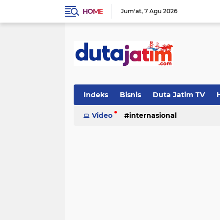
HOME
Jum'at
7 Agu 2026
Indeks
Bisnis
Duta Jatim TV
H
Video
internasional