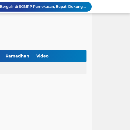
PKDI Cup II 2026 Resmi Bergulir di SGMRP Pamekasan, Bupati Dukung Bangun Stadion Di 13 Kecamatan untuk Pemerataan Sarana Olahraga
BNI Catat Fundamental Bisnis Kokoh di Bawah Danantara, Ditopang Pertumbuhan Kredit dan Kualitas Aset
k Jakarta Raih Digital Excellence Awards 2026
Peringatan HAN 2026, Pemerintah Pusat Apresiasi Komitmen Surabaya Penuhi Hak dan Lindungi Anak
Arah Baru Industri Jasa Keuangan
Reses Masa Persidangan III Tahun 2025-2026: DPRD Jatim Menyerap Aspirasi Mengawal Pembangunan Jawa Timur
Kemenkop Tekankan Peran Strategis Manajer dalam Menentukan Keberhasilan KDKMP
BPS Sampang: UMKM dan Usaha Besar Wajib Terdata di Sensus Ekonomi 2026, Kunci Kebijakan Tepat Sasaran
Ramadhan
Video
Turnamen PKDI Cup II 2026 Berhadiah Total Rp 500 Juta Dibuka di Jombang, Ketua PKDI Jatim Syaifullah Mahdi: Ajang Silaturrahmi dan Media Komunikasi Antar-Kades untuk Memajukan Desa
at Kemerdekaan