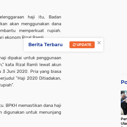
elenggaraan haji itu, Badan
arkan akan menggunakan dana
mbantu memperkuat rupiah.
ari ekonom Rizal Ramli.
×
Berita Terbaru
UPDATE
haji dipakai untuk penggunaan
," kata Rizal Ramli lewat akun
bu 3 Juni 2020. Pria yang biasa
erjudul "Haji 2020 Ditiadakan,
Po
upiah".
tu. BPKH memastikan dana haji
an digunakan untuk menunjang
Pe
Ula