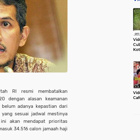
Vid
Cub
Kot
ntah RI resmi membatalkan
Vid
Caf
020 dengan alasan keamanan
 belum adanya kepastian dari
i yang sesuai jadwal mestinya
ini akan mendapat prioritas
asuk 34.516 calon jamaah haji