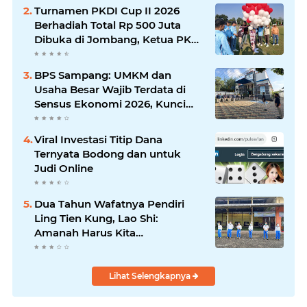
Turnamen PKDI Cup II 2026
Berhadiah Total Rp 500 Juta
Dibuka di Jombang, Ketua PKDI
Jatim Syaifullah Mahdi: Ajang
Silaturrahmi dan Media
BPS Sampang: UMKM dan
Komunikasi Antar-Kades untuk
Usaha Besar Wajib Terdata di
Memajukan Desa
Sensus Ekonomi 2026, Kunci
Kebijakan Tepat Sasaran
Viral Investasi Titip Dana
Ternyata Bodong dan untuk
Judi Online
Dua Tahun Wafatnya Pendiri
Ling Tien Kung, Lao Shi:
Amanah Harus Kita
Laksanakan!
Lihat Selengkapnya