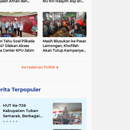
jalan Aman dan
NU KH Hasyim Asy’ari
car, KPU Jatim
dan Gus Dur
esiasi Petugas KPPS
in Tahu Soal Pilkada
Masih Blusukan ke Pasar
4? Silakan Akses
Lamongan, Khofifah
a Center KPU Jatim
Akan Tutup Kampanye
Besok dengan Dzikir,
Sholawat dan Doa di
Jatim Expo
Ke Halaman Politik
rita Terpopuler
HUT Ke-726
Kabupaten Tuban
Semarak, Berbagai
Prestasinya Pun
Membanggakan