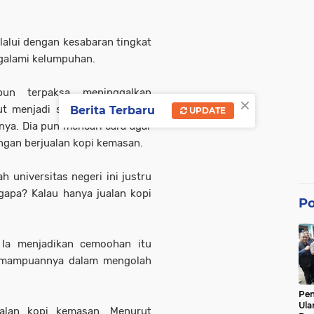
lalui dengan kesabaran tingkat
mengalami kelumpuhan.
pun terpaksa meninggalkan
×
but menjadi satu-satunya mata
Berita Terbaru
UPDATE
ya. Dia pun mencari cara agar
engan berjualan kopi kemasan.
h universitas negeri ini justru
apa? Kalau hanya jualan kopi
Po
 Ia menjadikan cemoohan itu
kemampuannya dalam mengolah
Pe
Ula
ualan kopi kemasan. Menurut