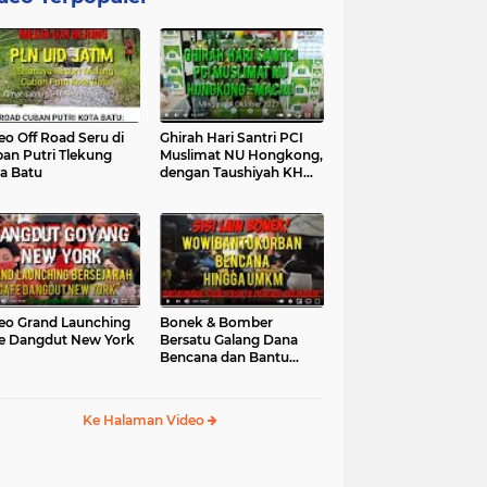
eo Off Road Seru di
Ghirah Hari Santri PCI
an Putri Tlekung
Muslimat NU Hongkong,
a Batu
dengan Taushiyah KH
Marzuki...
eo Grand Launching
Bonek & Bomber
e Dangdut New York
Bersatu Galang Dana
Bencana dan Bantu
UMKM, Mengapa Tidak...
Ke Halaman Video