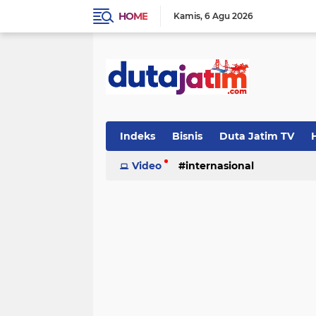
HOME
Kamis
6 Agu 2026
Indeks
Bisnis
Duta Jatim TV
H
Video
internasional