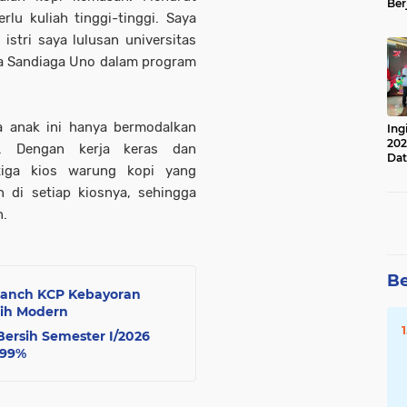
Ber
rlu kuliah tinggi-tinggi. Saya
Lan
Apr
 istri saya lulusan universitas
da Sandiaga Uno dalam program
a anak ini hanya bermodalkan
Ing
202
. Dengan kerja keras dan
Dat
 tiga kios warung kopi yang
 di setiap kiosnya, sehingga
n.
Be
ranch KCP Kebayoran
bih Modern
Bersih Semester I/2026
,99%