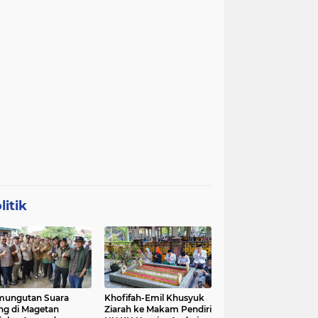
litik
mungutan Suara
Khofifah-Emil Khusyuk
ng di Magetan
Ziarah ke Makam Pendiri