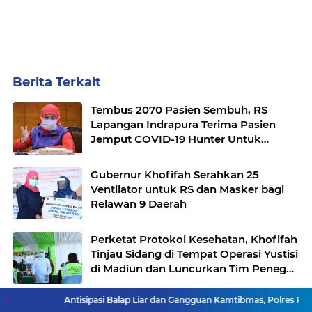
Berita Terkait
Tembus 2070 Pasien Sembuh, RS
Lapangan Indrapura Terima Pasien
Jemput COVID-19 Hunter Untuk
Hindari Kluster Keluarga
Gubernur Khofifah Serahkan 25
Ventilator untuk RS dan Masker bagi
Relawan 9 Daerah
Perketat Protokol Kesehatan, Khofifah
Tinjau Sidang di Tempat Operasi Yustisi
di Madiun dan Luncurkan Tim Penegak
Disiplin Protkes COVID-19 di Desa
Antisipasi Balap Liar dan Gangguan Kamtibmas, Polres Pameka
Gubernur Khofifah Lepas Tim Hunter