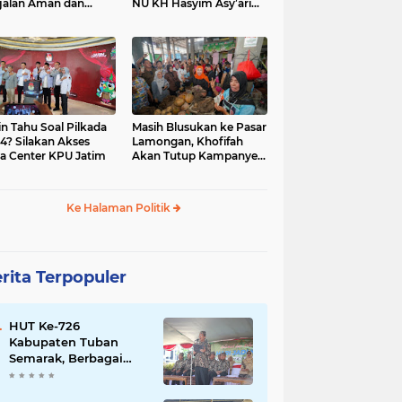
jalan Aman dan
NU KH Hasyim Asy’ari
car, KPU Jatim
dan Gus Dur
esiasi Petugas KPPS
in Tahu Soal Pilkada
Masih Blusukan ke Pasar
4? Silakan Akses
Lamongan, Khofifah
a Center KPU Jatim
Akan Tutup Kampanye
Besok dengan Dzikir,
Sholawat dan Doa di
Jatim Expo
Ke Halaman Politik
rita Terpopuler
HUT Ke-726
Kabupaten Tuban
Semarak, Berbagai
Prestasinya Pun
Membanggakan