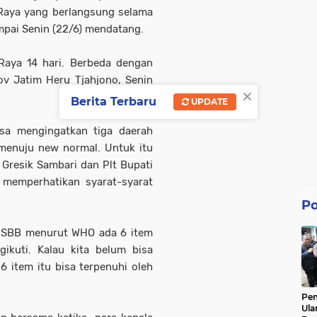
 Raya yang berlangsung selama
ampai Senin (22/6) mendatang.
Raya 14 hari. Berbeda dengan
ov Jatim Heru Tjahjono, Senin
×
Berita Terbaru
UPDATE
sa mengingatkan tiga daerah
menuju new normal. Untuk itu
 Gresik Sambari dan Plt Bupati
 memperhatikan syarat-syarat
Po
 PSBB menurut WHO ada 6 item
gikuti. Kalau kita belum bisa
6 item itu bisa terpenuhi oleh
Pe
Ula