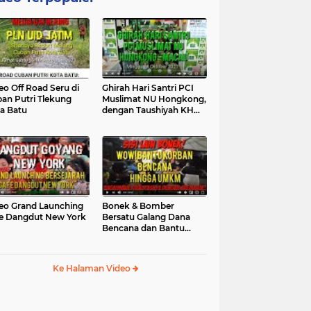
eo Off Road Seru di
Ghirah Hari Santri PCI
an Putri Tlekung
Muslimat NU Hongkong,
a Batu
dengan Taushiyah KH
Marzuki...
eo Grand Launching
Bonek & Bomber
e Dangdut New York
Bersatu Galang Dana
Bencana dan Bantu
UMKM, Mengapa Tidak...
Ke Halaman Video