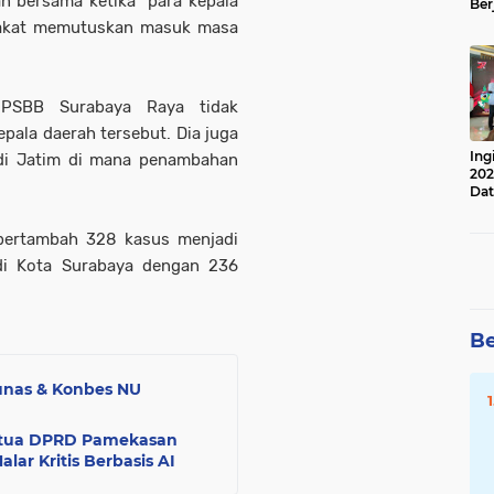
n bersama ketika para kepala
Ber
Lan
epakat memutuskan masuk masa
Apr
PSBB Surabaya Raya tidak
epala daerah tersebut. Dia juga
Ing
i Jatim di mana penambahan
202
Dat
 bertambah 328 kasus menjadi
di Kota Surabaya dengan 236
Be
unas & Konbes NU
 Ketua DPRD Pamekasan
ar Kritis Berbasis AI