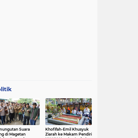
litik
mungutan Suara
Khofifah-Emil Khusyuk
ng di Magetan
Ziarah ke Makam Pendiri