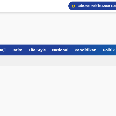
JakOne Mobile Antar Ban
Sinergi Fiskal Moneter: 
Tabrak Lari di Pamekas
aji
Jatim
Life Style
Nasional
Pendidikan
Politik
Calon Ketum PBNU, Gus