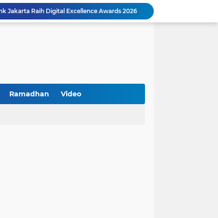
k Jakarta Raih Digital Excellence Awards 2026
Peringatan HAN 2026, Pemerintah Pusat Apresiasi Komitmen Surabaya Penuhi Hak dan Lindungi Anak
Arah Baru Industri Jasa Keuangan
Reses Masa Persidangan III Tahun 2025-2026: DPRD Jatim Menyerap Aspirasi Mengawal Pembangunan Jawa Timur
Kemenkop Tekankan Peran Strategis Manajer dalam Menentukan Keberhasilan KDKMP
an, Pengemudi Ditangkap
Khutbah Jumat: Berpegang Teguh pada Akidah Ahlus Sunnah wal Jamaah, Akidah Mayoritas Umat
Borong Prestasi, Satlantas Polres Sampang Dinobatkan Terbaik II Input Data Digital Semester 1/2026
Ramadhan
Video
 Kikin Siapkan Program untuk Memajukan NU
BNI Catat Fundamental Bisnis Kokoh di Bawah Danantara, Ditopang Pertumbuhan Kredit dan Kualitas Aset