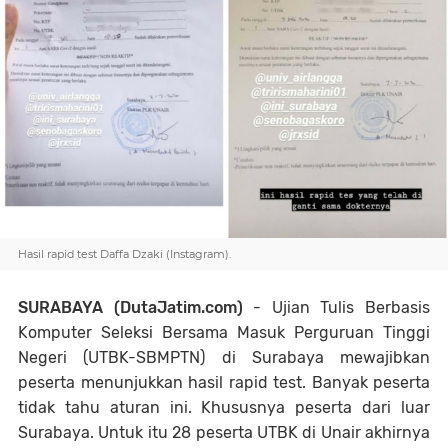
Hasil rapid test Daffa Dzaki (Instagram).
SURABAYA (DutaJatim.com)
- Ujian Tulis Berbasis
Komputer Seleksi Bersama Masuk Perguruan Tinggi
Negeri (UTBK-SBMPTN) di Surabaya mewajibkan
peserta menunjukkan hasil rapid test. Banyak peserta
tidak tahu aturan ini. Khususnya peserta dari luar
Surabaya. Untuk itu 28 peserta UTBK di Unair akhirnya