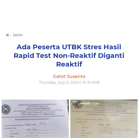
›
Jatim
Ada Peserta UTBK Stres Hasil
Rapid Test Non-Reaktif Diganti
Reaktif
Gatot Susanto
Thursday, July 9, 2020 | 10:15 WIB