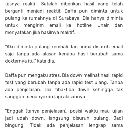
tesnya reaktif. Setelah diberikan hasil yang telah
berganti menjadi reaktif, Daffa pun diminta untuk
pulang ke rumahnya di Surabaya. Dia hanya diminta
untuk mengirim email ke hotline Unair dan
menyatakan jika hasilnya reaktif.
"Aku diminta pulang kembali dan cuma disuruh email
saja tanpa ada alasan kenapa hasil berubah sama
dokternya itu," kata dia.
Daffa pun mengaku stres. Dia down melihat hasil rapid
test yang berubah tanpa ada rapid test ulang. Tanpa
ada penjelasan. Dia tiba-tiba down sehingga tak
sanggup menanyakan lagi alasannya.
"Enggak (tanya penjelasan), posisi waktu mau ujian
jadi udah down, langsung disuruh pulang. Jadi
bingung. Tidak ada penjelasan lengkap sama