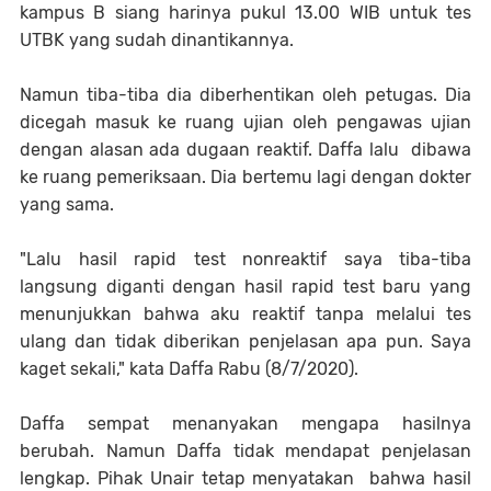
kampus B siang harinya pukul 13.00 WIB untuk tes
UTBK yang sudah dinantikannya.
Namun tiba-tiba dia diberhentikan oleh petugas. Dia
dicegah masuk ke ruang ujian oleh pengawas ujian
dengan alasan ada dugaan reaktif. Daffa lalu dibawa
ke ruang pemeriksaan. Dia bertemu lagi dengan dokter
yang sama.
"Lalu hasil rapid test nonreaktif saya tiba-tiba
langsung diganti dengan hasil rapid test baru yang
menunjukkan bahwa aku reaktif tanpa melalui tes
ulang dan tidak diberikan penjelasan apa pun. Saya
kaget sekali," kata Daffa Rabu (8/7/2020).
Daffa sempat menanyakan mengapa hasilnya
berubah. Namun Daffa tidak mendapat penjelasan
lengkap. Pihak Unair tetap menyatakan bahwa hasil