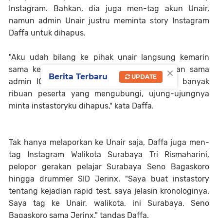
Instagram. Bahkan, dia juga men-tag akun Unair,
namun admin Unair justru meminta story Instagram
Daffa untuk dihapus.
"Aku udah bilang ke pihak unair langsung kemarin
×
sama ke admin IG Unair, langsung teleponan sama
Berita Terbaru
UPDATE
admin IG. Cuman IG-nya bilang hotlinenya banyak
ribuan peserta yang mengubungi, ujung-ujungnya
minta instastoryku dihapus," kata Daffa.
Tak hanya melaporkan ke Unair saja, Daffa juga men-
tag Instagram Walikota Surabaya Tri Rismaharini,
pelopor gerakan pelajar Surabaya Seno Bagaskoro
hingga drummer SID Jerinx. "Saya buat instastory
tentang kejadian rapid test, saya jelasin kronologinya.
Saya tag ke Unair, walikota, ini Surabaya, Seno
Bagaskoro sama Jerinx," tandas Daffa.